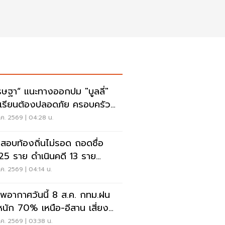
รษฐา” แนะทางออกปม "บูลลี่"
เรียนต้องปลอดภัย ครอบครัว
งรับฟัง
ค. 2569 | 04:28 น.
สอบท้องถิ่นไม่รอด ถอดชื่อ
25 ราย ดำเนินคดี 13 ราย
.ไล่เส้นการเงิน
ค. 2569 | 04:14 น.
พอากาศวันนี้ 8 ส.ค. กทม.ฝน
นัก 70% เหนือ-อีสาน เสี่ยงน้ำ
มฉับพลัน
ค. 2569 | 03:38 น.