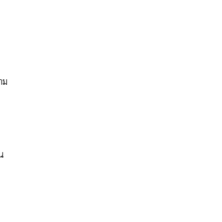
าม
วน