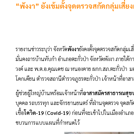
“พังงา” ยังเข้มตั้งจุดตรวจสกัดกลุ่มเสี่ยง
รายงานข่าวระบุว่า จังหวัด
พังงา
ยังคงตั้งจุดตรวจสกัดกลุ่มเสี่
มั่นคงถารบ้านทับกำ อำเภอตะกั่วป่า จังหวัดพังงา ภายใต้ก
วงค์ และ พ.ต.อ.คุณเดช ณ หนองคาย ผกก.สภ.ตะกั่วป่า มอบ
โคกเคียน ตำรวจสถานีตำรวจภูธรตะกั่วป่า เจ้าหน้าที่อาสาส
ผู้ช่วยผู้ใหญ่บ้านพร้อมเจ้าหน้าที่
อาสาสมัครสาธารณสุขป
บุคคล รถบรรทุก และจักรยานยนตร์ ที่ฝ่านจุดตรวจ จุดสกัดน
เชื้อ
โควิด-19
(
Covid-19
) ก่อนที่จะเข้าไปในเมืองอำเภ
ขบวนการแบบแผนที่กำหนดไว้