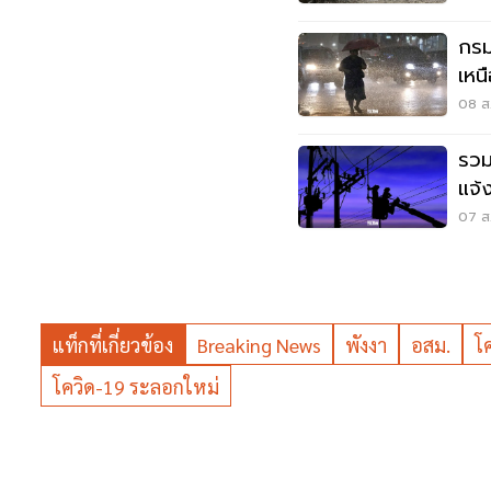
กรม
เหน
เมต
08 ส.
รวม
แจ้
สมุ
07 ส.
แท็กที่เกี่ยวข้อง
Breaking News
พังงา
อสม.
โ
โควิด-19 ระลอกใหม่