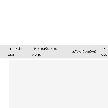
หน้า
การเงิน-การ
อสังหาริมทรัพย์
แรก
ลงทุน
นโย