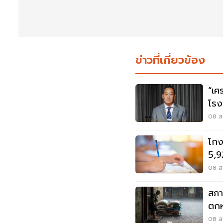
ข่าวที่เกี่ยวข้อง
“เศ
โรง
ต้อ
08 ส.
โกง
5,9
ปปง
08 ส.
สภา
ตกห
ท่ว
08 ส.