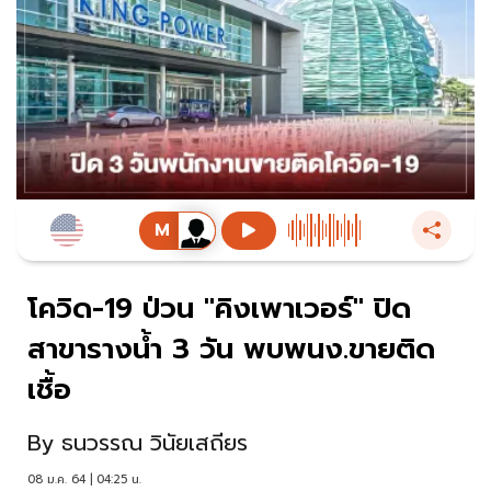
โควิด-19 ป่วน "คิงเพาเวอร์" ปิด
สาขารางน้ำ 3 วัน พบพนง.ขายติด
เชื้อ
By
ธนวรรณ วินัยเสถียร
08 ม.ค. 64 | 04:25 น.