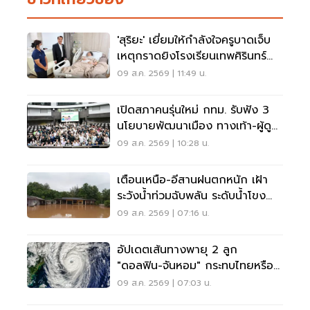
'สุริยะ' เยี่ยมให้กำลังใจครูบาดเจ็บ
เหตุกราดยิงโรงเรียนเทพศิรินทร์
นนทบุรี
09 ส.ค. 2569 | 11:49 น.
เปิดสภาคนรุ่นใหม่ กทม. รับฟัง 3
นโยบายพัฒนาเมือง ทางเท้า-ผู้ดู
แลออทิสติก-จักรยาน
09 ส.ค. 2569 | 10:28 น.
เตือนเหนือ-อีสานฝนตกหนัก เฝ้า
ระวังน้ำท่วมฉับพลัน ระดับน้ำโขง
เพิ่มสูง
09 ส.ค. 2569 | 07:16 น.
อัปเดตเส้นทางพายุ 2 ลูก
"ดอลฟิน-จันหอม" กระทบไทยหรือ
ไม่ เช็กเลย
09 ส.ค. 2569 | 07:03 น.