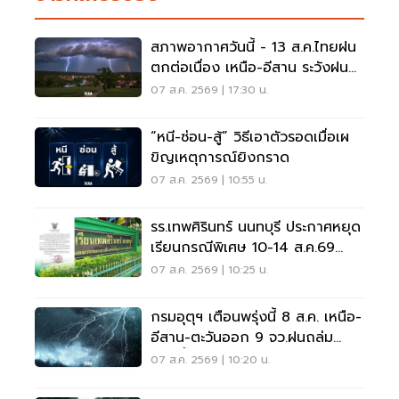
สภาพอากาศวันนี้ - 13 ส.ค.ไทยฝน
ตกต่อเนื่อง เหนือ-อีสาน ระวังฝน
ตกหนักมากบางแห่ง
07 ส.ค. 2569 | 17:30 น.
“หนี-ซ่อน-สู้” วิธีเอาตัวรอดเมื่อเผ
ขิญเหตุการณ์ยิงกราด
07 ส.ค. 2569 | 10:55 น.
รร.เทพศิรินทร์ นนทบุรี ประกาศหยุด
เรียนกรณีพิเศษ 10-14 ส.ค.69
หลังเหตุกราดยิง
07 ส.ค. 2569 | 10:25 น.
กรมอุตุฯ เตือนพรุ่งนี้ 8 ส.ค. เหนือ-
อีสาน-ตะวันออก 9 จว.ฝนถล่ม
ระวังน้ำท่วมฉับพลัน
07 ส.ค. 2569 | 10:20 น.