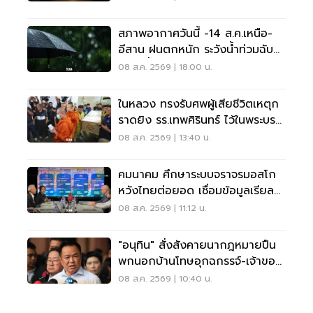
สภาพอากาศวันนี้ -14 ส.ค.เหนือ-
อีสาน ฝนตกหนัก ระวังน้ำท่วมฉับ
พลัน น้ำป่าไหลหลาก
08 ส.ค. 2569 | 18:00 น.
ในหลวง ทรงรับศพผู้เสียชีวิตเหตุก
ราดยิง รร.เทพศิรินทร์ ไว้ในพระบรม
ราชานุเคราะห์
08 ส.ค. 2569 | 13:40 น.
คมนาคม ศึกษาระบบจราจรมอสโก
หวังไทยต่อยอด เชื่อมข้อมูลเรียล
ไทม์ แก้รถติด
08 ส.ค. 2569 | 11:12 น.
"อนุทิน" สั่งสังคายนากฎหมายปืน
พกนอกบ้านโทษอุกฉกรรจ์-เจ้าของ
โดนหนัก
08 ส.ค. 2569 | 10:40 น.