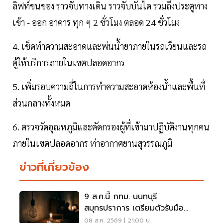
ลิฟท์ขนของ ราวจับทางเดิน ราวจับบันได รวมถึงประตูทาง
เข้า - ออก อาคาร ทุก ๆ 2 ชั่วโมง ตลอด 24 ชั่วโมง
4. เช็ดทำความสะอาดและพ่นน้ำยาภายในรถเวียนและรถ
ตู้ให้บริการภายในเขตปลอดอากร
5. เพิ่มรอบความถี่ในการทำความสะอาดห้องน้ำและพื้นที่
ส่วนกลางทั้งหมด
6. ตรวจวัดอุณหภูมิและคัดกรองผู้ที่เข้ามาปฏิบัติงานทุกคน
ภายในเขตปลอดอากร ท่าอากาศยานสุวรรณภูมิ
ข่าวที่เกี่ยวข้อง
9 ส.ค.นี้ กทม. นนทบุรี
สมุทรปราการ เตรียมตัวรับมือ
'ไฟฟ้าดับ' หลายจุด
08 ส.ค. 2569 | 21:00 น.