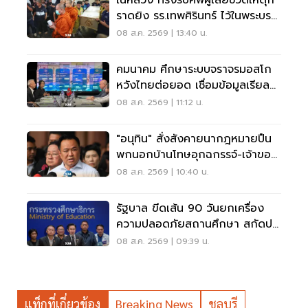
ในหลวง ทรงรับศพผู้เสียชีวิตเหตุก
ราดยิง รร.เทพศิรินทร์ ไว้ในพระบรม
ราชานุเคราะห์
08 ส.ค. 2569 | 13:40 น.
คมนาคม ศึกษาระบบจราจรมอสโก
หวังไทยต่อยอด เชื่อมข้อมูลเรียล
ไทม์ แก้รถติด
08 ส.ค. 2569 | 11:12 น.
"อนุทิน" สั่งสังคายนากฎหมายปืน
พกนอกบ้านโทษอุกฉกรรจ์-เจ้าของ
โดนหนัก
08 ส.ค. 2569 | 10:40 น.
รัฐบาล ขีดเส้น 90 วันยกเครื่อง
ความปลอดภัยสถานศึกษา สกัดปม
บูลลี่
08 ส.ค. 2569 | 09:39 น.
แท็กที่เกี่ยวข้อง
Breaking News
ชลบุรี