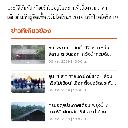
ประวัติสัมผัสหรือเข้าไปอยู่ในสถานที่เสี่ยงร่วม เวลา
เดียวกันกับผู้ติดเชื้อไวรัสโคโรนา 2019 หรือโรคโควิด 19
ข่าวที่เกี่ยวข้อง
สภาพอากาศวันนี้ -12 ส.ค.เหนือ
อีสาน ตะวันออก ระวังน้ำท่วมฉับ
พลัน น้ำป่าไหลหลาก
06 ส.ค. 2569 | 18:00 น.
ลุ้น 11 ส.ค.ศาลปค.นัดชี้ขาด 'เลื่อน
หรือไม่เลื่อน' เลือกตั้งบอร์ดประกัน
สังคม
06 ส.ค. 2569 | 12:00 น.
กรมอุตุฯประกาศเตือน พรุ่งนี้ 7
ส.ค.69 ฝนถล่ม 34 จว.ทั่วไทย
06 ส.ค. 2569 | 10:07 น.