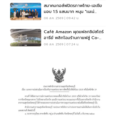
สมาคมกอล์ฟมิตรภาพไทย-เอเชีย
มอบ 1.5 แสนบาท หนุน "เนเน่
รอยัล" ลุยเวทีที่สหรัฐ
06 ส.ค. 2569 | 09:42 น.
Café Amazon ผุดแฟลกชิปสโตร์
อารีย์ พลิกโฉมร้านกาแฟสู่ Co-
Working Space ครบวงจร
06 ส.ค. 2569 | 07:24 น.