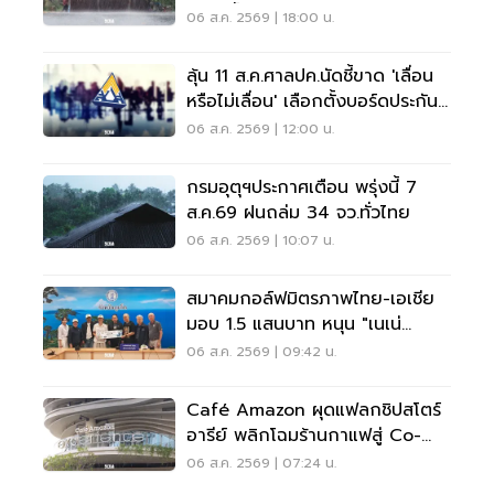
พลัน น้ำป่าไหลหลาก
06 ส.ค. 2569 | 18:00 น.
ลุ้น 11 ส.ค.ศาลปค.นัดชี้ขาด 'เลื่อน
หรือไม่เลื่อน' เลือกตั้งบอร์ดประกัน
สังคม
06 ส.ค. 2569 | 12:00 น.
กรมอุตุฯประกาศเตือน พรุ่งนี้ 7
ส.ค.69 ฝนถล่ม 34 จว.ทั่วไทย
06 ส.ค. 2569 | 10:07 น.
สมาคมกอล์ฟมิตรภาพไทย-เอเชีย
มอบ 1.5 แสนบาท หนุน "เนเน่
รอยัล" ลุยเวทีที่สหรัฐ
06 ส.ค. 2569 | 09:42 น.
Café Amazon ผุดแฟลกชิปสโตร์
อารีย์ พลิกโฉมร้านกาแฟสู่ Co-
Working Space ครบวงจร
06 ส.ค. 2569 | 07:24 น.