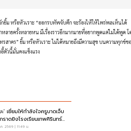
 มักยิ้ม หรือหัวเราะ “ออกรบทัพจับศึก จะร้องไห้ให้ไพร่พลเห็นได้
หลายครั้งหลายหน มีเรื่องราวอีกมากมายที่อยากพูดแต่ไม่ได้พูด โ
ทรสาคร” ยิ้ม หรือหัวเราะ ไม่ได้หมายถึงมีความสุข บนความทุกข์ข
ี้ตัวนี้มั่นคงแข็งแรง
ิยะ' เยี่ยมให้กำลังใจครูบาดเจ็บ
ุกราดยิงโรงเรียนเทพศิรินทร์
บุรี
ค. 2569 | 11:49 น.