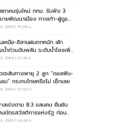
ดสภาคนรุ่นใหม่ กทม. รับฟัง 3
บายพัฒนาเมือง ทางเท้า-ผู้ดูแล
ิสติก-จักรยาน
ค. 2569 | 10:28 น.
อนเหนือ-อีสานฝนตกหนัก เฝ้า
ังน้ำท่วมฉับพลัน ระดับน้ำโขงเพิ่ม
ค. 2569 | 07:16 น.
เดตเส้นทางพายุ 2 ลูก "ดอลฟิน-
หอม" กระทบไทยหรือไม่ เช็กเลย
ค. 2569 | 07:03 น.
บาลเร่งตาม 8.3 แสนคน ยืนยัน
ตนบัตรสวัสดิการแห่งรัฐ ก่อน
ดสิทธิ
ค. 2569 | 04:39 น.