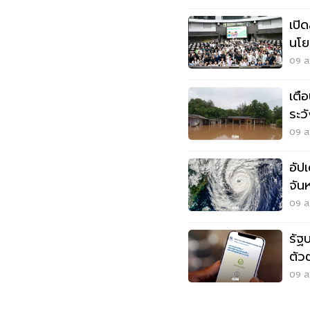
เปิ
นโย
ออท
09 ส.
เตื
ระว
สูง
09 ส.
อัป
จัน
09 ส.
รัฐ
ตัว
พลา
09 ส.