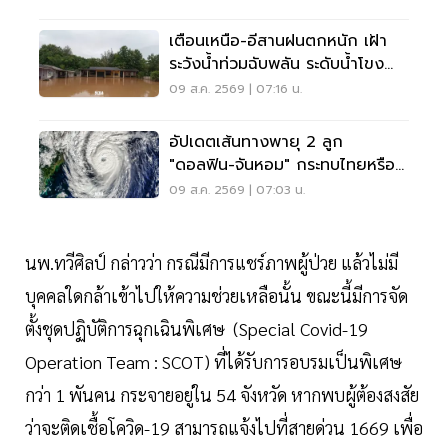
เตือนเหนือ-อีสานฝนตกหนัก เฝ้า
ระวังน้ำท่วมฉับพลัน ระดับน้ำโขง
เพิ่มสูง
09 ส.ค. 2569 | 07:16 น.
อัปเดตเส้นทางพายุ 2 ลูก
"ดอลฟิน-จันหอม" กระทบไทยหรือ
ไม่ เช็กเลย
09 ส.ค. 2569 | 07:03 น.
นพ.ทวีศิลป์ กล่าวว่า กรณีมีการแชร์ภาพผู้ป่วย แล้วไม่มี
บุคคลใดกล้าเข้าไปให้ความช่วยเหลือนั้น ขณะนี้มีการจัด
ตั้งชุดปฏิบัติการฉุกเฉินพิเศษ (Special Covid-19
Operation Team : SCOT) ที่ได้รับการอบรมเป็นพิเศษ
กว่า 1 พันคน กระจายอยู่ใน 54 จังหวัด หากพบผู้ต้องสงสัย
ว่าจะติดเชื้อโควิด-19 สามารถแจ้งไปที่สายด่วน 1669 เพื่อ