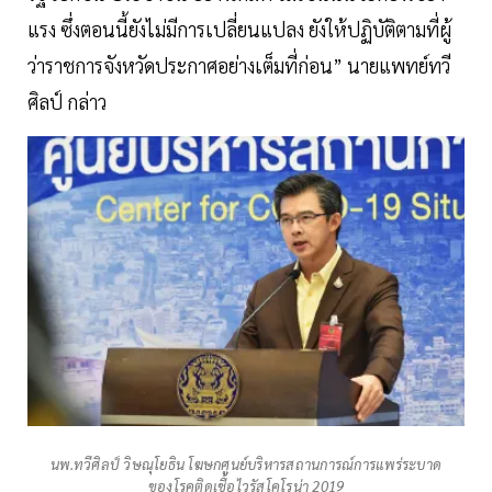
แรง ซึ่งตอนนี้ยังไม่มีการเปลี่ยนแปลง ยังให้ปฏิบัติตามที่ผู้
ว่าราชการจังหวัดประกาศอย่างเต็มที่ก่อน” นายแพทย์ทวี
ศิลป์ กล่าว
นพ.ทวีศิลป์ วิษณุโยธิน โฆษกศูนย์บริหารสถานการณ์การแพร่ระบาด
ของโรคติดเชื้อไวรัสโคโรน่า 2019