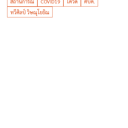
สถานการณ์
COVID19
โควิด
ศบค.
ทวีศิลป์ วิษณุโยธิณ