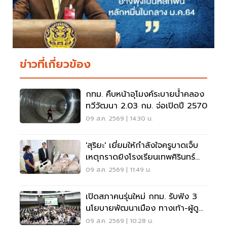
ข่าวที่เกี่ยวข้อง
กทม. คืบหน้าอุโมงค์ระบายน้ำคลอง
ทวีวัฒนา 2.03 กม. จ่อเปิดปี 2570
09 ส.ค. 2569 | 14:30 น.
'สุริยะ' เยี่ยมให้กำลังใจครูบาดเจ็บ
เหตุกราดยิงโรงเรียนเทพศิรินทร์
นนทบุรี
09 ส.ค. 2569 | 11:49 น.
เปิดสภาคนรุ่นใหม่ กทม. รับฟัง 3
นโยบายพัฒนาเมือง ทางเท้า-ผู้ดู
แลออทิสติก-จักรยาน
09 ส.ค. 2569 | 10:28 น.