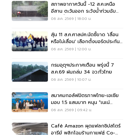
สภาพอากาศวันนี้ -12 ส.ค.เหนือ
อีสาน ตะวันออก ระวังน้ำท่วมฉับ
พลัน น้ำป่าไหลหลาก
06 ส.ค. 2569 | 18:00 น.
ลุ้น 11 ส.ค.ศาลปค.นัดชี้ขาด 'เลื่อน
หรือไม่เลื่อน' เลือกตั้งบอร์ดประกัน
สังคม
06 ส.ค. 2569 | 12:00 น.
กรมอุตุฯประกาศเตือน พรุ่งนี้ 7
ส.ค.69 ฝนถล่ม 34 จว.ทั่วไทย
06 ส.ค. 2569 | 10:07 น.
สมาคมกอล์ฟมิตรภาพไทย-เอเชีย
มอบ 1.5 แสนบาท หนุน "เนเน่
รอยัล" ลุยเวทีที่สหรัฐ
06 ส.ค. 2569 | 09:42 น.
Café Amazon ผุดแฟลกชิปสโตร์
อารีย์ พลิกโฉมร้านกาแฟสู่ Co-