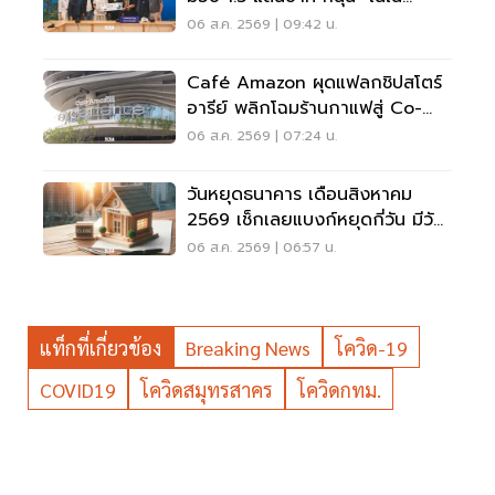
รอยัล" ลุยเวทีที่สหรัฐ
06 ส.ค. 2569 | 09:42 น.
Café Amazon ผุดแฟลกชิปสโตร์
อารีย์ พลิกโฉมร้านกาแฟสู่ Co-
Working Space ครบวงจร
06 ส.ค. 2569 | 07:24 น.
วันหยุดธนาคาร เดือนสิงหาคม
2569 เช็กเลยแบงก์หยุดกี่วัน มีวัน
หยุดยาวไหม
06 ส.ค. 2569 | 06:57 น.
แท็กที่เกี่ยวข้อง
Breaking News
โควิด-19
COVID19
โควิดสมุทรสาคร
โควิดกทม.