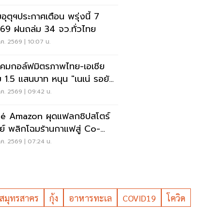
อุตุฯประกาศเตือน พรุ่งนี้ 7
.69 ฝนถล่ม 34 จว.ทั่วไทย
ค. 2569 | 10:07 น.
คมกอล์ฟมิตรภาพไทย-เอเชีย
 1.5 แสนบาท หนุน "เนเน่ รอยัล"
วทีที่สหรัฐ
ค. 2569 | 09:42 น.
é Amazon ผุดแฟลกชิปสโตร์
ีย์ พลิกโฉมร้านกาแฟสู่ Co-
rking Space ครบวงจร
ค. 2569 | 07:24 น.
สมุทรสาคร
กุ้ง
อาหารทะเล
COVID19
โควิด