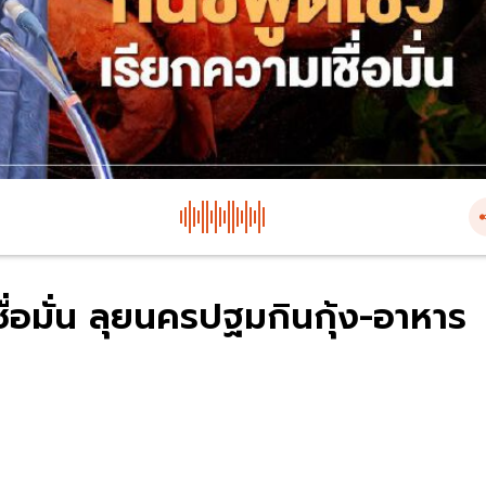
เชื่อมั่น ลุยนครปฐมกินกุ้ง-อาหาร