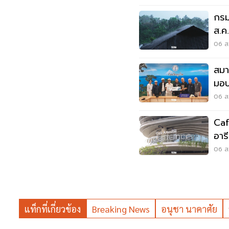
กรม
ส.ค
06 ส.
สมา
มอบ
ลุยเ
06 ส.
Caf
อาร
Wo
06 ส.
แท็กที่เกี่ยวข้อง
Breaking News
อนุชา นาคาศัย