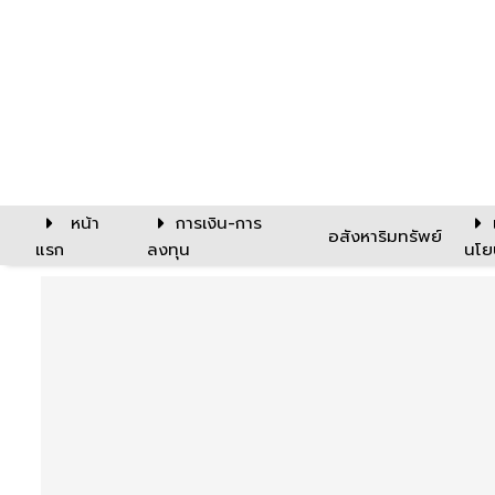
หน้า
การเงิน-การ
อสังหาริมทรัพย์
แรก
ลงทุน
นโย