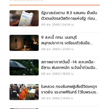
รัฐบาลเร่งตาม 8.3 แสนคน ยืนยัน
ตัวตนบัตรสวัสดิการแห่งรัฐ ก่อน
พลาดสิทธิ
09 ส.ค. 2569 | 04:39 น.
9 ส.ค.นี้ กทม. นนทบุรี
สมุทรปราการ เตรียมตัวรับมือ
'ไฟฟ้าดับ' หลายจุด
08 ส.ค. 2569 | 21:00 น.
สภาพอากาศวันนี้ -14 ส.ค.เหนือ-
อีสาน ฝนตกหนัก ระวังน้ำท่วมฉับ
พลัน น้ำป่าไหลหลาก
08 ส.ค. 2569 | 18:00 น.
ในหลวง ทรงรับศพผู้เสียชีวิตเหตุก
ราดยิง รร.เทพศิรินทร์ ไว้ในพระบรม
ราชานุเคราะห์
08 ส.ค. 2569 | 13:40 น.