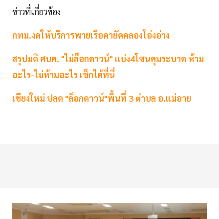
ข่าวที่เกี่ยวข้อง
กทม.งดให้บริการพายเรือคายัคคลองโอ่งอ่าง
สรุปมติ ศบค. "ไม่ล็อกดาวน์" แบ่ง4โซนคุมระบาด ห้าม
อะไร-ไม่ห้ามอะไร เช็กได้ที่นี่
เชียงใหม่ ปลด "ล็อกดาวน์"พื้นที่ 3 ตำบล อ.แม่อาย