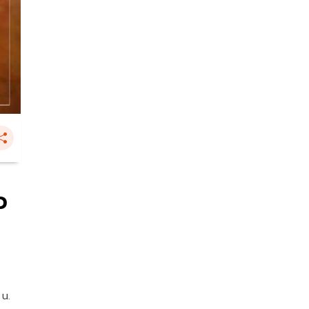
ว
 น.