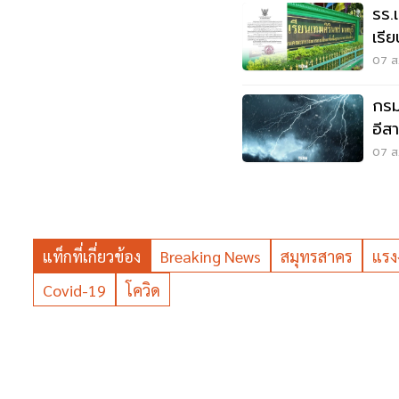
รร.
เรี
เหต
07 ส.
กรมอ
อีส
ระว
07 ส.
แท็กที่เกี่ยวข้อง
Breaking News
สมุทรสาคร
แรง
Covid-19
โควิด