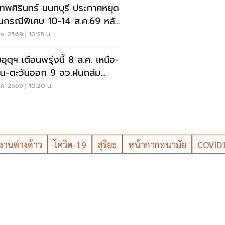
เทพศิรินทร์ นนทบุรี ประกาศหยุด
ยนกรณีพิเศษ 10-14 ส.ค.69 หลัง
ุกราดยิง
ค. 2569 | 10:25 น.
ุตุฯ เตือนพรุ่งนี้ 8 ส.ค. เหนือ-
าน-ตะวันออก 9 จว.ฝนถล่ม
ังน้ำท่วมฉับพลัน
ค. 2569 | 10:20 น.
งานต่างด้าว
โควิด-19
สุริยะ
หน้ากากอนามัย
COVID