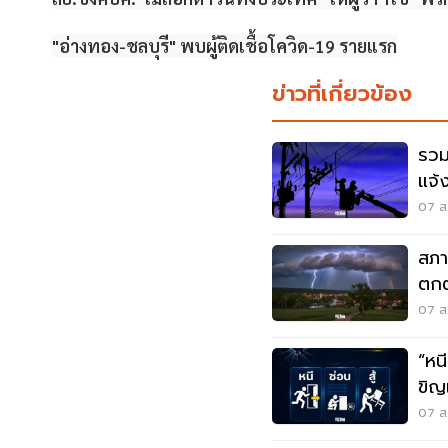
"อ่างทอง-ชลบุรี" พบผู้ติดเชื้อโควิด-19 รายแรก
ข่าวที่เกี่ยวข้อง
รวม
แจ้
สมุ
07 ส.
สภา
ตกต
ตกห
07 ส.
“หนี-ซ่อน-
ขิญ
07 ส.