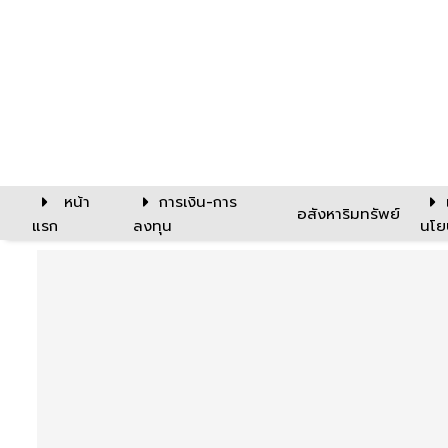
หน้า
การเงิน-การ
อสังหาริมทรัพย์
แรก
ลงทุน
นโย