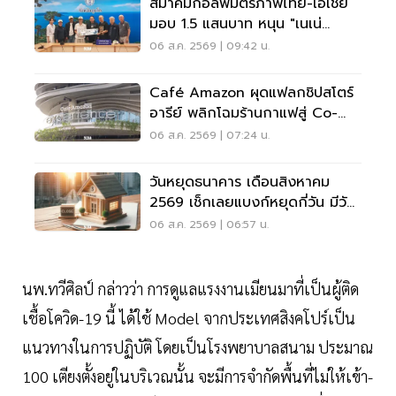
สมาคมกอล์ฟมิตรภาพไทย-เอเชีย
มอบ 1.5 แสนบาท หนุน "เนเน่
รอยัล" ลุยเวทีที่สหรัฐ
06 ส.ค. 2569 | 09:42 น.
Café Amazon ผุดแฟลกชิปสโตร์
อารีย์ พลิกโฉมร้านกาแฟสู่ Co-
Working Space ครบวงจร
06 ส.ค. 2569 | 07:24 น.
วันหยุดธนาคาร เดือนสิงหาคม
2569 เช็กเลยแบงก์หยุดกี่วัน มีวัน
หยุดยาวไหม
06 ส.ค. 2569 | 06:57 น.
นพ.ทวีศิลป์ กล่าวว่า การดูแลแรงงานเมียนมาที่เป็นผู้ติด
เชื้อโควิด-19 นี้ ได้ใช้ Model จากประเทศสิงคโปร์เป็น
แนวทางในการปฏิบัติ โดยเป็นโรงพยาบาลสนาม ประมาณ
100 เตียงตั้งอยู่ในบริเวณนั้น จะมีการจำกัดพื้นที่ไม่ให้เข้า-