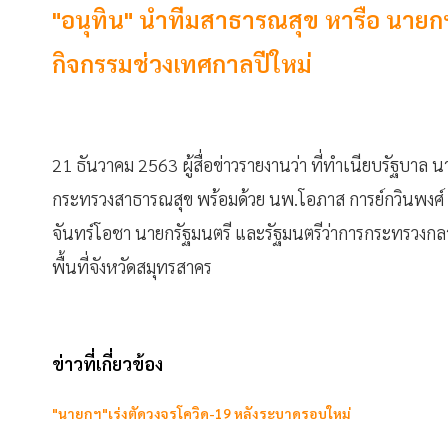
"อนุทิน" นำทีมสาธารณสุข หารือ นายกฯ จ
กิจกรรมช่วงเทศกาลปีใหม่
21
ธันวาคม 25
63 ผู้สื่อข่าวรายงานว่า ที่ทำเนียบรัฐบาล 
กระทรวงสาธารณสุข พร้อมด้วย นพ.โอภาส การย์กวินพงศ์ อธ
จันทร์โอชา นายกรัฐมนตรี และรัฐมนตรีว่าการกระทรวงก
พื้นที่จังหวัดสมุทรสาคร
ข่าวที่เกี่ยวข้อง
"นายกฯ"เร่งตัดวงจรโควิด-19 หลังระบาดรอบใหม่