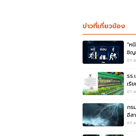
ข่าวที่เกี่ยวข้อง
“หนี-ซ่อน-
ขิญ
07 ส.
รร.
เรี
เหต
07 ส.
กรมอ
อีส
ระว
07 ส.