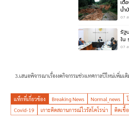
เตื
น้ำ
07 ส.
รัฐ
ใน 
แสน
07 ส.
3.
เสนอพิจารณาเรื่องงดกิจกรรมช่วงเทศกาลปีใหม่เพิ่มเต
แท็กที่เกี่ยวข้อง
Breaking News
Normal_news
Covid-19
เกาะติดสถานการณ์ไวรัสโคโรน่า
ติดเชื้