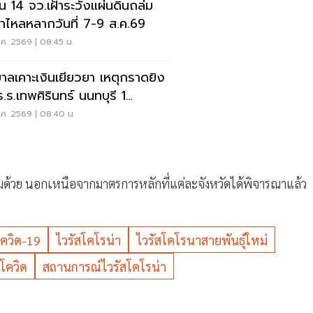
อน 14 จว.เฝ้าระวังแผ่นดินถล่ม
ป่าไหลหลากวันที่ 7-9 ส.ค.69
ค. 2569 | 08:45 น.
บาลเคาะเงินเยียวยา เหตุกราดยิง
ร.ร.เทพศิรินทร์ นนทบุรี 1
-1ล้าน
ค. 2569 | 08:40 น.
ิมด้วย นอกเหนือจากมาตรการหลักที่แต่ละจังหวัดได้พิจารณาแล้ว
โควิด-19
ไวรัสโคโรน่า
ไวรัสโคโรนาสายพันธุ์ใหม่
อโควิด
สถานการณ์ไวรัสโคโรน่า