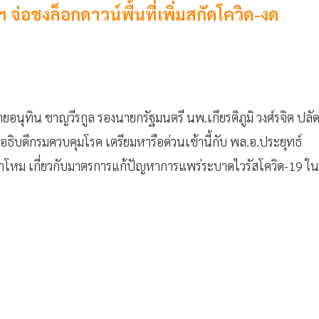
่อชงล็อกดาวน์พื้นที่เพิ่มสกัดโควิด-งด
นายอนุทิน ชาญวีรกูล รองนายกรัฐมนตรี นพ.เกียรติภูมิ วงศ์รจิต ปลั
ิบดีกรมควบคุมโรค เตรียมหารือด่วนเช้านี้กับ พล.อ.ประยุทธ์
ลาโหม เกี่ยวกับมาตรการแก้ปัญหาการแพร่ระบาดไวรัสโควิด-19
ใน