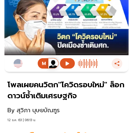
โพลเผยคนวิตก"โควิดรอบใหม่" ล็อก
ดาวน์ซ้ำเติมเศรษฐกิจ
By
สุวิภา บุษยบัณฑูร
12 ธ.ค. 63 | 06:13 น.