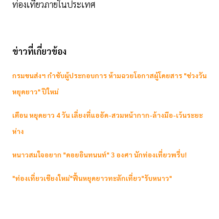
ท่องเที่ยวภายในประเทศ
ข่าวที่เกี่ยวข้อง
กรมขนส่งฯ กำชับผู้ประกอบการ ห้ามฉวยโอกาสผู้โดยสาร "ช่วงวัน
หยุดยาว" ปีใหม่
เตือน หยุดยาว 4 วัน เลี่ยงที่แออัด-สวมหน้ากาก-ล้างมือ-เว้นระยะ
ห่าง
หนาวสมใจอยาก "ดอยอินทนนท์" 3 องศา นักท่องเที่ยวพรึ่บ!
"ท่องเที่ยวเชียงใหม่"ฟื้นหยุดยาวทะลักเที่ยว"รับหนาว"