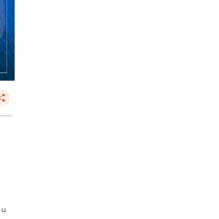
0
 น.