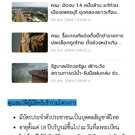
ครม. อัดงบ 1.4 หมื่นล้าน แก้ท่วม
เมืองเพชรบุรี ขุดคลองยาวเกือบ
40 กม.
05 ส.ค. 2569 | 09:36 น.
ครม. รื้อเกณฑ์แต่งตั้งบิ๊กข้าราชการ
ปลดล็อกทูตไทย ตั้งล่วงหน้าเกิน 2
เดือน
05 ส.ค. 2569 | 08:32 น.
รัฐบาลเปิดวอร์รูม เฝ้าระวัง
สถานการณ์น้ำ-รับมือฝนถล่ม ช่วย
เหลือปชช. 24 ชม.
05 ส.ค. 2569 | 06:45 น.
คุณสมบัติผู้มีสิทธิเข้าร่วมโครงการ
มีบัตรประจำตัวประชาชนเป็นบุคคลสัญชาติไทย
อายุตั้งแต่ 18 ปีบริบูรณ์ขึ้นไป ณ วันที่ลงทะเบียน