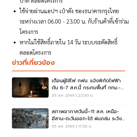
บาท ตลอดโครงการ
ใช้จ่ายผ่านแอปฯ เป๋าตัง ของธนาคารกรุงไทย
ระหว่างเวลา 06.00 - 23.00 น. กับร้านค้าที่เข้าร่วม
โครงการ
หากไม่ใช้สิทธิ์ภายใน 14 วัน ระบบจะตัดสิทธิ์
ตลอดโครงการ
ข่าวที่เกี่ยวข้อง
เตือนผู้ใช้ไฟ กฟน. แจ้งพิกัดไฟฟ้า
ดับ 6-7 ส.ค.นี้ กระทบพื้นที่ กทม.-
นนทบุรี-สมุทรปราการ
05 ส.ค. 2569 | 22:00 น.
สภาพอากาศวันนี้–11 ส.ค. เหนือ-
อีสาน-ตะวันออก-ใต้ ฝนถล่ม ระวัง
น้ำป่า น้ำท่วมขัง
05 ส.ค. 2569 | 17:30 น.