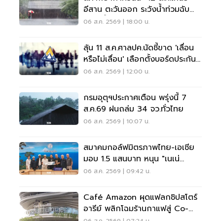
อีสาน ตะวันออก ระวังน้ำท่วมฉับ
พลัน น้ำป่าไหลหลาก
06 ส.ค. 2569 | 18:00 น.
ลุ้น 11 ส.ค.ศาลปค.นัดชี้ขาด 'เลื่อน
หรือไม่เลื่อน' เลือกตั้งบอร์ดประกัน
สังคม
06 ส.ค. 2569 | 12:00 น.
กรมอุตุฯประกาศเตือน พรุ่งนี้ 7
ส.ค.69 ฝนถล่ม 34 จว.ทั่วไทย
06 ส.ค. 2569 | 10:07 น.
สมาคมกอล์ฟมิตรภาพไทย-เอเชีย
มอบ 1.5 แสนบาท หนุน "เนเน่
รอยัล" ลุยเวทีที่สหรัฐ
06 ส.ค. 2569 | 09:42 น.
Café Amazon ผุดแฟลกชิปสโตร์
อารีย์ พลิกโฉมร้านกาแฟสู่ Co-
Working Space ครบวงจร