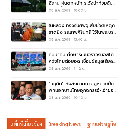
อีสาน ฝนตกหนัก ระวังน้ำท่วมฉับ
พลัน น้ำป่าไหลหลาก
08 ส.ค. 2569 | 18:00 น.
ในหลวง ทรงรับศพผู้เสียชีวิตเหตุก
ราดยิง รร.เทพศิรินทร์ ไว้ในพระบรม
ราชานุเคราะห์
08 ส.ค. 2569 | 13:40 น.
คมนาคม ศึกษาระบบจราจรมอสโก
หวังไทยต่อยอด เชื่อมข้อมูลเรียล
ไทม์ แก้รถติด
08 ส.ค. 2569 | 11:12 น.
"อนุทิน" สั่งสังคายนากฎหมายปืน
พกนอกบ้านโทษอุกฉกรรจ์-เจ้าของ
โดนหนัก
08 ส.ค. 2569 | 10:40 น.
แท็กที่เกี่ยวข้อง
Breaking News
ฐานเศรษฐกิจ