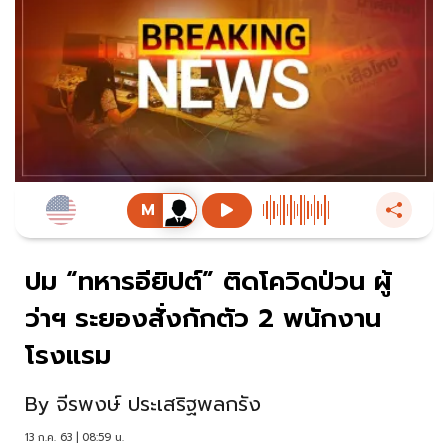
ปม “ทหารอียิปต์” ติดโควิดป่วน ผู้
ว่าฯ ระยองสั่งกักตัว 2 พนักงาน
โรงแรม
By
จีรพงษ์ ประเสริฐพลกรัง
13 ก.ค. 63 | 08:59 น.