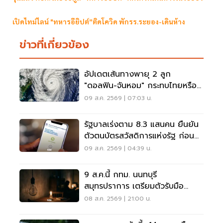
เปิดไทม์ไลน์ "ทหารอียิปต์”ติดโควิด พักรร.ระยอง-เดินห้าง
ข่าวที่เกี่ยวข้อง
อัปเดตเส้นทางพายุ 2 ลูก
"ดอลฟิน-จันหอม" กระทบไทยหรือ
ไม่ เช็กเลย
09 ส.ค. 2569 | 07:03 น.
รัฐบาลเร่งตาม 8.3 แสนคน ยืนยัน
ตัวตนบัตรสวัสดิการแห่งรัฐ ก่อน
พลาดสิทธิ
09 ส.ค. 2569 | 04:39 น.
9 ส.ค.นี้ กทม. นนทบุรี
สมุทรปราการ เตรียมตัวรับมือ
'ไฟฟ้าดับ' หลายจุด
08 ส.ค. 2569 | 21:00 น.