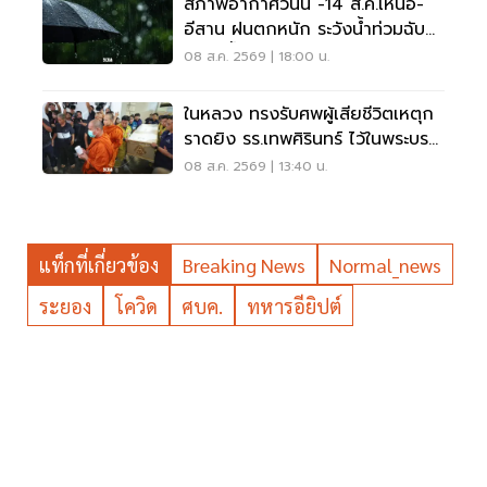
สภาพอากาศวันนี้ -14 ส.ค.เหนือ-
อีสาน ฝนตกหนัก ระวังน้ำท่วมฉับ
พลัน น้ำป่าไหลหลาก
08 ส.ค. 2569 | 18:00 น.
ในหลวง ทรงรับศพผู้เสียชีวิตเหตุก
ราดยิง รร.เทพศิรินทร์ ไว้ในพระบรม
ราชานุเคราะห์
08 ส.ค. 2569 | 13:40 น.
แท็กที่เกี่ยวข้อง
Breaking News
Normal_news
ระยอง
โควิด
ศบค.
ทหารอียิปต์