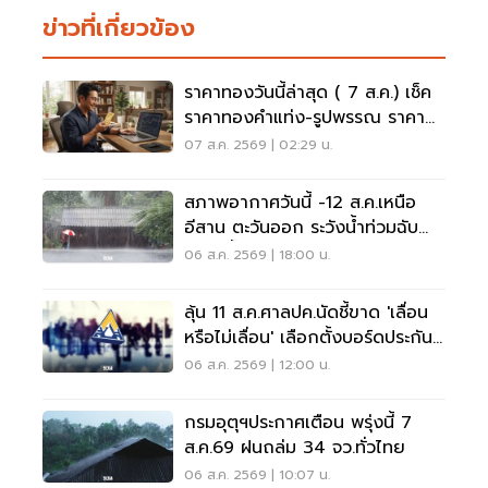
ข่าวที่เกี่ยวข้อง
ราคาทองวันนี้ล่าสุด ( 7 ส.ค.) เช็ค
ราคาทองคำแท่ง-รูปพรรณ ราคา
ขาย - รับซื้อ กี่บาท
07 ส.ค. 2569 | 02:29 น.
สภาพอากาศวันนี้ -12 ส.ค.เหนือ
อีสาน ตะวันออก ระวังน้ำท่วมฉับ
พลัน น้ำป่าไหลหลาก
06 ส.ค. 2569 | 18:00 น.
ลุ้น 11 ส.ค.ศาลปค.นัดชี้ขาด 'เลื่อน
หรือไม่เลื่อน' เลือกตั้งบอร์ดประกัน
สังคม
06 ส.ค. 2569 | 12:00 น.
กรมอุตุฯประกาศเตือน พรุ่งนี้ 7
ส.ค.69 ฝนถล่ม 34 จว.ทั่วไทย
06 ส.ค. 2569 | 10:07 น.