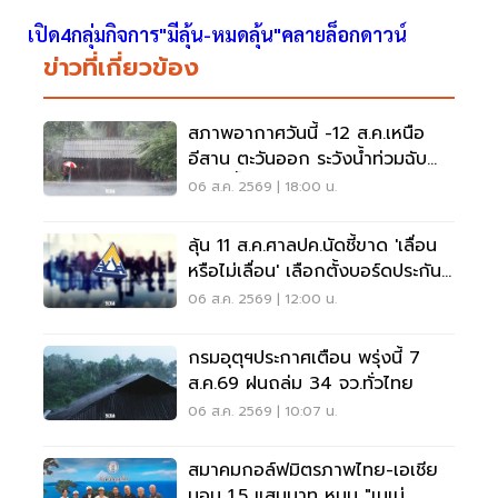
เปิด4กลุ่มกิจการ"มีลุ้น-หมดลุ้น"คลายล็อกดาวน์
ข่าวที่เกี่ยวข้อง
สภาพอากาศวันนี้ -12 ส.ค.เหนือ
อีสาน ตะวันออก ระวังน้ำท่วมฉับ
พลัน น้ำป่าไหลหลาก
06 ส.ค. 2569 | 18:00 น.
ลุ้น 11 ส.ค.ศาลปค.นัดชี้ขาด 'เลื่อน
หรือไม่เลื่อน' เลือกตั้งบอร์ดประกัน
สังคม
06 ส.ค. 2569 | 12:00 น.
กรมอุตุฯประกาศเตือน พรุ่งนี้ 7
ส.ค.69 ฝนถล่ม 34 จว.ทั่วไทย
06 ส.ค. 2569 | 10:07 น.
สมาคมกอล์ฟมิตรภาพไทย-เอเชีย
มอบ 1.5 แสนบาท หนุน "เนเน่