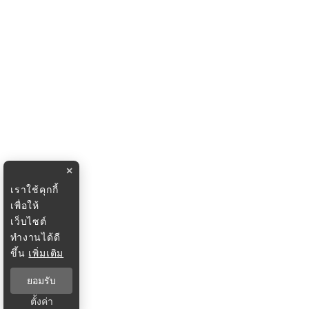
×
เราใช้คุกกี้
เพื่อให้
เว็บไซต์
ทำงานได้ดี
ขึ้น
เพิ่มเติม
ยอมรับ
ตั้งค่า