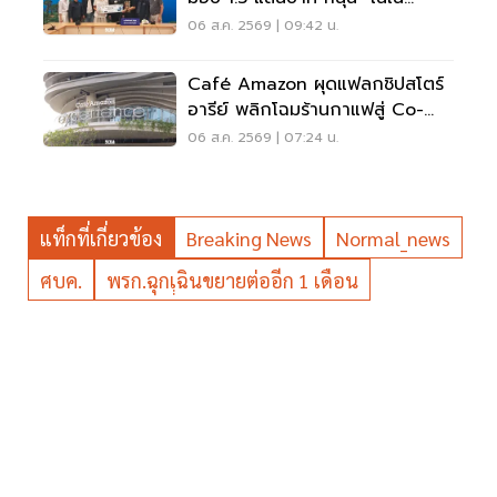
รอยัล" ลุยเวทีที่สหรัฐ
06 ส.ค. 2569 | 09:42 น.
Café Amazon ผุดแฟลกชิปสโตร์
อารีย์ พลิกโฉมร้านกาแฟสู่ Co-
Working Space ครบวงจร
06 ส.ค. 2569 | 07:24 น.
แท็กที่เกี่ยวข้อง
Breaking News
Normal_news
ศบค.
พรก.ฉุกเฺฺฉินขยายต่ออีก 1 เดือน