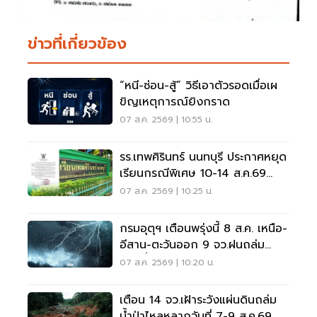
ข่าวที่เกี่ยวข้อง
“หนี-ซ่อน-สู้” วิธีเอาตัวรอดเมื่อเผ
ขิญเหตุการณ์ยิงกราด
07 ส.ค. 2569 | 10:55 น.
รร.เทพศิรินทร์ นนทบุรี ประกาศหยุด
เรียนกรณีพิเศษ 10-14 ส.ค.69
หลังเหตุกราดยิง
07 ส.ค. 2569 | 10:25 น.
กรมอุตุฯ เตือนพรุ่งนี้ 8 ส.ค. เหนือ-
อีสาน-ตะวันออก 9 จว.ฝนถล่ม
ระวังน้ำท่วมฉับพลัน
07 ส.ค. 2569 | 10:20 น.
เตือน 14 จว.เฝ้าระวังแผ่นดินถล่ม
น้ำป่าไหลหลากวันที่ 7-9 ส.ค.69