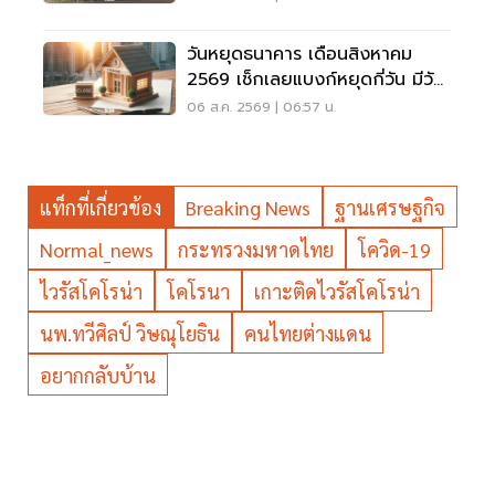
วันหยุดธนาคาร เดือนสิงหาคม
2569 เช็กเลยแบงก์หยุดกี่วัน มีวัน
หยุดยาวไหม
06 ส.ค. 2569 | 06:57 น.
แท็กที่เกี่ยวข้อง
Breaking News
ฐานเศรษฐกิจ
Normal_news
กระทรวงมหาดไทย
โควิด-19
ไวรัสโคโรน่า
โคโรนา
เกาะติดไวรัสโคโรน่า
นพ.ทวีศิลป์ วิษณุโยธิน
คนไทยต่างแดน
อยากกลับบ้าน