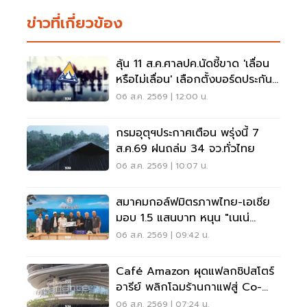
ข่าวที่เกี่ยวข้อง
ลุ้น 11 ส.ค.ศาลปค.นัดชี้ขาด 'เลื่อน
หรือไม่เลื่อน' เลือกตั้งบอร์ดประกัน
สังคม
06 ส.ค. 2569 | 12:00 น.
กรมอุตุฯประกาศเตือน พรุ่งนี้ 7
ส.ค.69 ฝนถล่ม 34 จว.ทั่วไทย
06 ส.ค. 2569 | 10:07 น.
สมาคมกอล์ฟมิตรภาพไทย-เอเชีย
มอบ 1.5 แสนบาท หนุน "เนเน่
รอยัล" ลุยเวทีที่สหรัฐ
06 ส.ค. 2569 | 09:42 น.
Café Amazon ผุดแฟลกชิปสโตร์
อารีย์ พลิกโฉมร้านกาแฟสู่ Co-
Working Space ครบวงจร
06 ส.ค. 2569 | 07:24 น.