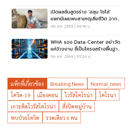
เปิดผลชันสูตรร่าง ‘ฮลุน โซโล่’
แพทย์เผยพบสาเหตุเสียชีวิต จาก
ระบบหัวใจล้มเหลว
06 ส.ค. 2569 | 06:18 น.
WHA แจง Data Center อย่าวัด
แค่จ้างงาน ชี้เป็นโครงสร้างพื้นฐาน
เศรษฐกิจดิจิทัล
06 ส.ค. 2569 | 05:24 น.
แท็กที่เกี่ยวข้อง
Breaking News
Normal_news
โควิด-19
เมืองคอน
ไวรัสโคโรน่า
โคโรนา
เกาะติดไวรัสโคโรน่า
สั่งปิดหมู่บ้าน
พบป่วยโควิด
รวดเดียว 6 คน