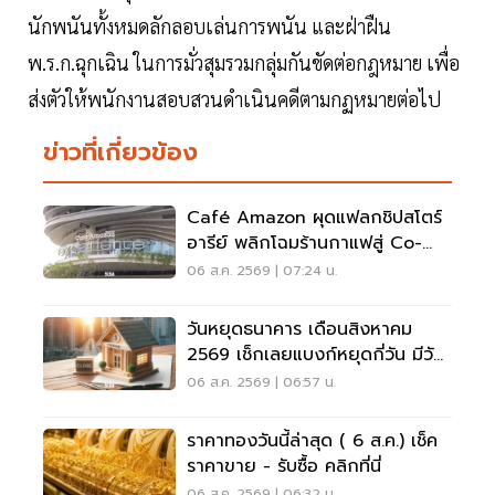
นักพนันทั้งหมดลักลอบเล่นการพนัน และฝ่าฝืน
พ.ร.ก.ฉุกเฉิน ในการมั่วสุมรวมกลุ่มกันขัดต่อกฎหมาย เพื่อ
ส่งตัวให้พนักงานสอบสวนดำเนินคดีตามกฏหมายต่อไป
ข่าวที่เกี่ยวข้อง
Café Amazon ผุดแฟลกชิปสโตร์
อารีย์ พลิกโฉมร้านกาแฟสู่ Co-
Working Space ครบวงจร
06 ส.ค. 2569 | 07:24 น.
วันหยุดธนาคาร เดือนสิงหาคม
2569 เช็กเลยแบงก์หยุดกี่วัน มีวัน
หยุดยาวไหม
06 ส.ค. 2569 | 06:57 น.
ราคาทองวันนี้ล่าสุด ( 6 ส.ค.) เช็ค
ราคาขาย - รับซื้อ คลิกที่นี่
06 ส.ค. 2569 | 06:32 น.