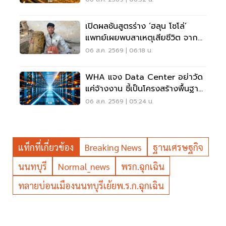
เปิดผลชันสูตรร่าง ‘ฮลุน โซโล่’
แพทย์เผยพบสาเหตุเสียชีวิต จาก
ระบบหัวใจล้มเหลว
06 ส.ค. 2569 | 06:18 น.
WHA แจง Data Center อย่าวัด
แค่จ้างงาน ชี้เป็นโครงสร้างพื้นฐาน
เศรษฐกิจดิจิทัล
06 ส.ค. 2569 | 05:24 น.
แท็กที่เกี่ยวข้อง
Breaking News
ฐานเศรษฐกิจ
นนทบุรี
Normal_news
พรก.ฉุกเฉิน
ทลายบ่อนเมืองนนทบุรีเย้ยพ.ร.ก.ฉุกเฉิน