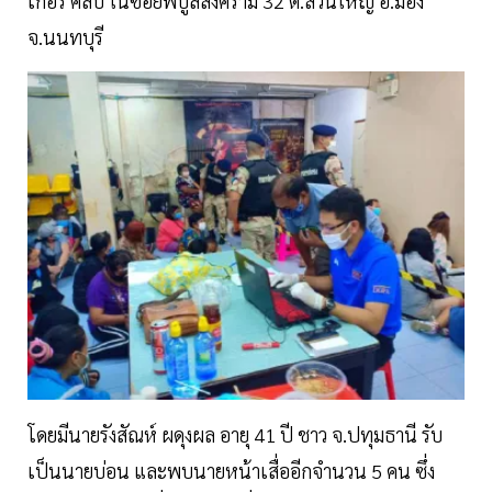
เกอร์ คลับ ในซอยพิบูลสงคราม 32 ต.สวนใหญ่ อ.มือง
จ.นนทบุรี
โดยมีนายรังสัณห์ ผดุงผล อายุ 41 ปี ชาว จ.ปทุมธานี รับ
เป็นนายบ่อน และพบนายหน้าเสื่ออีกจำนวน 5 คน ซึ่ง