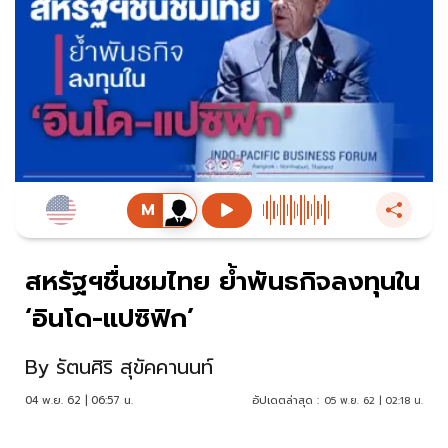
สหรัฐฯชื่นชมไทย ย้ำพันธกิจลงทุนใน
‘อินโด-แปซิฟิก’
By
รัตนศิริ สุขัคคานนท์
04 พ.ย. 62 | 06:57 น.
อัปเดตล่าสุด :
05 พ.ย. 62 | 02:18 น.