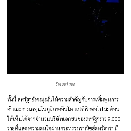
วิลเบอร์ รอส
ทั้งนี้ สหรัฐฯยังคงมุ่งมั่นให้ความสำคัญกับการเพิ่มพูนการ
ค้าและการลงทุนในภูมิภาคอินโด-แปซิฟิกต่อไป สะท้อน
ให้เห็นได้จากจำนวนบริษัทเอกชนของสหรัฐฯราว 9,000
รายที่แสดงความสนใจผ่านกระทรวงพาณิชย์สหรัฐฯว่า มี