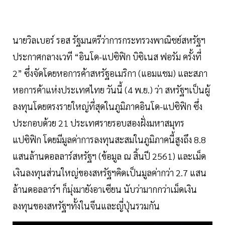
นายวิลเบอร์ รอส รัฐมนตรีว่าการกระทรวงพาณิชย์สหรัฐฯ
ประกาศกลางเวที “อินโด-แปซิฟิก บิซิเนส ฟอรัม ครั้งที่
2” ซึ่งจัดโดยหอการค้าสหรัฐอเมริกา (แอมแชม) และสภา
หอการค้าแห่งประเทศไทย วันนี้ (4 พ.ย.) ว่า สหรัฐฯเป็นผู้
ลงทุนโดยตรงรายใหญ่ที่สุดในภูมิภาคอินโด-แปซิฟิก ซึ่ง
ประกอบด้วย 21 ประเทศรายรอบสองฝั่งมหาสมุทร
แปซิฟิก โดยมีมูลค่าการลงทุนสะสมในภูมิภาคนี้สูงถึง 8.8
แสนล้านดอลลาร์สหรัฐฯ (ข้อมูล ณ สิ้นปี 2561) และเม็ด
เงินลงทุนส่วนใหญ่ของสหรัฐฯคิดเป็นมูลค่ากว่า 2.7 แสน
ล้านดอลลาร์ฯ ก็มุ่งมายังอาเซียน นับว่ามากกว่าเม็ดเงิน
ลงทุนของสหรัฐฯทั้งในจีนและญี่ปุ่นรวมกัน