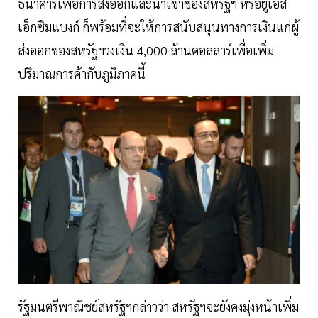
ธนาคารเพื่อการส่งออกและนำเข้าของสหรัฐฯ หรือยูเอส
เอ็กซิมแบงก์ ก็พร้อมที่จะให้การสนับสนุนทางการเงินแก่ผู้
ส่งออกของสหรัฐฯวงเงิน 4,000 ล้านดอลลาร์เพื่อเพิ่ม
ปริมาณการค้ากับภูมิภาคนี้
รัฐมนตรีพาณิชย์สหรัฐฯกล่าวว่า สหรัฐฯจะยังคงมุ่งหน้าเพิ่ม