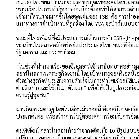
กัน โดยโซเชียล บิสิเนสจะมุ่งทำธุรกิจเพื่อสังคมโดยไม่หว
หมุนเวียนในการทำกิจการต่อเนื่องซึ่งจะทำให้สามารถดำ
เข้ามามีส่วนร่วมมากขึ้นโดยจุดเด่นของ TSBI คือ การนำอ
แนวทางการดำเนินงานที่ถูกต้อง โดย YCA จะนำต้นแบบจา
ขณะที่ไทยพัฒน์ซึ่งมีประสบการณ์ด้านการทำ CSR - in -
ทะเบียนในตลาดหลักทรัพย์แห่งประเทศไทย ขณะที่อิมเมจพ
รัฐ เอกชน และประชาสังคม
“ในช่วงที่ผ่านมาเรื่องของซีเอสอาร์เข้ามามีบทบาทอย่าง
สอาร์ในสภาพเศรษฐกิจเช่นนี้ โดยเป้าหมายของทีเอสบีไอ ค
ตัวอย่างธุรกิจที่ประสบความสำเร็จในการทำโซเชียลบิสิเน
ดำเนินการและใช้เป็น “ตัวแบบ” เพื่อให้เป็นรูปธรรมก่อนที
ความรู้สู่ชุมชน”
ผ่านกิจกรรมต่างๆ โดยในเดือนมีนาคมนี้ ทีเอสบีไอ จะเริ่
ประเทศไทย”เพื่อสร้างการรับรู้ต่อองค์กร พร้อมกับการจัดเล
ดร.พิพัฒน์ กล่าวในตอนท้ายว่าจากอดีตเมื่อ 10 ปีรูปแบบของ
เปลี่ยนแปลงกลายเป็นยุค sharevalue หรือการมีส่วนร่วม