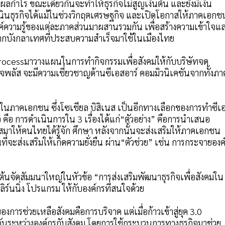
ังผลกำไร ขณะเดียวกันจะทำให้ธุรกิจไม่สูญเงินต้น และยังมีเงิน
เนินธุรกิจได้แม้ในช่วงวิกฤตเศรษฐกิจ และเปิดโอกาสให้ภาคเอกช
งค์ความรู้ของแต่ละภาคส่วนมาผสานรวมกัน เพื่อสร้างความเข้าใจแ
กบังกลาเทศที่ประสบความสำเร็จมาใช้ในเมืองไทย
 processมาวางแผนในการทำกิจกรรมเพื่อสังคมให้กับบริษัทจด
ลัส จะมีความเชี่ยวชาญด้านซีเอสอาร์ คอมมิวนิเคชันจากทั้งภา
สูงในภาคเอกชน ซึ่งโซเชียล บิสิเนส เป็นอีกทางเลือกของการทำซีเ
ือ การดำเนินการใน 3 เรื่องได้แก่“ตัวอย่าง” คือการนำเสนอ
สมาให้คนไทยได้รู้จัก ศึกษา หลังจากนั้นจะส่งเสริมให้ภาคเอกชน
่จะส่งเสริมให้เกิดความยั่งยืน ผ่าน“ตัวช่วย” เช่น การกระจายองค
มต้นจัดสัมมนาใหญ่ในหัวข้อ “การส่งเสริมพัฒนาธุรกิจเพื่อสังคมใน
ิร์นนิ่ง โปรแกรม ให้กับองค์กรที่สนใจด้วย
การช่วยเหลือสังคมคือการบริจาค แต่เมื่อก้าวเข้าสู่ยุค 3.0
กันระหว่างองค์กรกับสังคม โดยการใช้กระบวนการทางธุรกิจมาช่วย