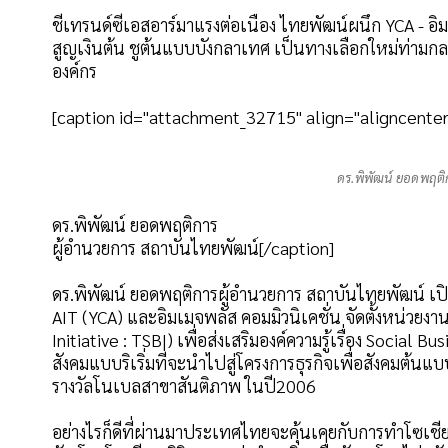
ชี้เทรนด์ซีเอสอาร์มาแรงต่อเนื่อง ไทยพัฒน์ผนึก YCA - อ
สูญเงินต้น ชูต้นแบบบังกลาเทศ เป็นทางเลือกใหม่ท่ามกล
องค์กร
[caption id="attachment_32715" align="aligncenter
ดร.พิพัฒน์ ยอดพฤติ
ดร.พิพัฒน์ ยอดพฤติการ
ผู้อำนวยการ สถาบันไทยพัฒน์[/caption]
ดร.พิพัฒน์ ยอดพฤติการผู้อำนวยการ สถาบันไทยพัฒน์ เป
AIT (YCA) และอิมเมจพลัส คอมมิวนิเคชั่น จัดตั้งหน่วยงา
Initiative : TSBI) เพื่อส่งเสริมองค์ความรู้เรื่อง Social 
สังคมแบบริเริ่มที่จะนำไปสู่โครงการธุรกิจเพื่อสังคมต้นแบบ
รางวัลโนเบลสาขาสันติภาพ ในปี2006
อย่างไรก็ดีที่ผ่านมาประเทศไทยจะคุ้นเคยกับการทำโซเชียล