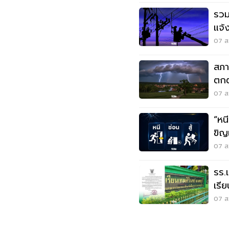
รวม
แจ้
สมุ
07 ส.
สภา
ตกต
ตกห
07 ส.
“หนี-ซ่อน-
ขิญ
07 ส.
รร.
เรี
เหต
07 ส.