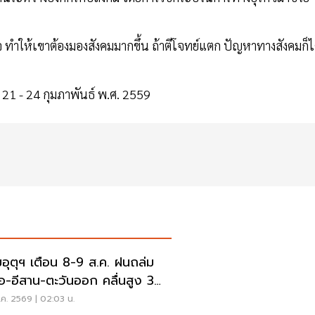
 ทำให้เขาต้องมองสังคมมากขึ้น ถ้าตีโจทย์แตก ปัญหาทางสังคมก็ไ
่ 21 - 24 กุมภาพันธ์ พ.ศ. 2559
อุตุฯ เตือน 8-9 ส.ค. ฝนถล่ม
ือ-อีสาน-ตะวันออก คลื่นสูง 3
ร
ค. 2569 | 02:03 น.