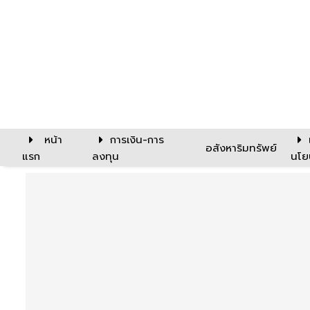
หน้า
การเงิน-การ
อสังหาริมทรัพย์
แรก
ลงทุน
นโย