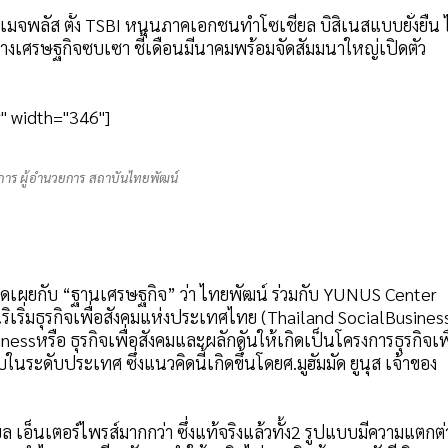
ิมเมจพลัส ตั้ง TSBI หนุนภาคเอกชนทำโซเชียล บิสิเนสแบบยั่งยืน ไ
างเศรษฐกิจซบเซา ชี้เดือนมีนาคมพร้อมจัดสัมมนาใหญ่เปิดตัว
" width="346"]
การ ผู้อำนวยการ สถาบันไทยพัฒน์
ิดเผยกับ “ฐานเศรษฐกิจ” ว่า ไทยพัฒน์ ร่วมกับ YUNUS Center
นริเริ่มธุรกิจเพื่อสังคมแห่งประเทศไทย (Thailand SocialBusines
Businessหรือ ธุรกิจเพื่อสังคมและผลักดันให้เกิดเป็นโครงการธุรกิจเพ
ในระดับประเทศ ซึ่งแนวคิดนี้เกิดขึ้นโดยศ.มูฮัมมัด ยูนุส เจ้าของ
 เอ็นเตอร์ไพรส์มากกว่า ซึ่งแท้จริงแล้วทั้ง2 รูปแบบมีความแตกต่