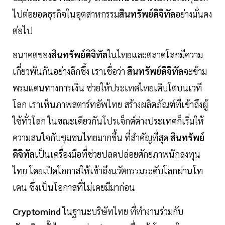
ไปต่อยอดธุรกิจในอุตสาหกรรม
สินทรัพย์ดิจิทัล
อย่างมั่นคง
ต่อไป
อนาคตของ
สินทรัพย์ดิจิทัล
ในไทยและตลาดโลกมีความ
เกี่ยวพันกันอย่างลึกซึ้ง เราเชื่อว่า
สินทรัพย์ดิจิทัล
จะข้าม
พรมแดนทางการเงิน ช่วยให้ประเทศไทยเติบโตบนเวที
โลก เราเห็นภาพสตาร์ทอัพไทย สร้างผลิตภัณฑ์ที่เข้าถึงผู้
ใช้ทั่วโลก ในขณะเดียวกันโปรเจ็กต์ต่างประเทศก็เริ่มให้
ความสนใจกับชุมชนไทยมากขึ้น ที่สำคัญที่สุด
สินทรัพย์
ดิจิทัล
เป็นเครื่องมือที่ช่วยปลดปล่อยศักยภาพนักลงทุน
ไทย โดยเปิดโอกาสให้เข้าถึงนวัตกรรมระดับโลกผ่านโท
เคน ซึ่งเป็นโอกาสที่ไม่เคยมีมาก่อน
Cryptomind
ในฐานะบริษัทไทย ที่ทำงานร่วมกับ