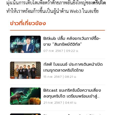
มุ่งเน้นการเติบโตเพื่อคว้าศักยภาพอันยิ่งใหญ่ของ
คริปโต
ทำให้เราพร้อมก้าวขึ้นเป็นผู้นำด้าน Web3 ในเอเชีย
ข่าวที่เกี่ยวข้อง
Bitkub ปลื้ม คลังยกเว้นภาษีซื้อ-
ขาย “สินทรัพย์ดิจิทัล”
07 ก.พ. 2567 | 09:22 น.
กัลฟ์ ไบแนนซ์ ประกาศเดินหน้าเปิด
เกมรุกตลาดคริปโตไทย
15 ก.พ. 2567 | 08:21 น.
Bitcast แนะทริครับมือความเสี่ยง
ลงทุนคริปโต เตรียมพร้อมเข้าสู่
ตลาดกระทิง
21 ก.พ. 2567 | 04:41 น.