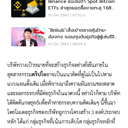
Binance แนะจับตา Spot Bitcoin
ETFs ล่าสุดยอดซื้อขายทะลุ 1.68
แสนล้าน
01 มี.ค. 2567 | 07:32 น.
“Bitkub”เล็งเข้าตลาดหุ้นไทย-
ฮ่องกง ระดมทุนดันธุรกิจสู่ผู้เล่นรีจิ
นอล
01 มี.ค. 2567 | 08:09 น.
บริษัทวางเป้าหมายที่จะสร้างธุรกิจอย่างยั่งยืนภายใน
อุตสาหกรรม
คริปโต
อาจเป็นแนวคิดที่ดูไม่เป็นไปตาม
แบบแผนดั้งเดิม เมื่อพิจารณาถึงความผันผวนของตลาด
และผลกระทบที่มีต่อธุรกิจในแวดวงนี้ อย่างไรก็ตาม บริษัท
ได้คิดค้นกลยุทธ์เพื่อท้าทายกรอบความคิดเดิมๆ นี้ขึ้นมา
โดยโมเดลธุรกิจของบริษัทถูกวางโครงสร้าง 3 องค์ประกอบ
หลัก ได้แก่ กลุ่มธุรกิจที่เน้นการเติบโต กลุ่มธุรกิจหลักที่