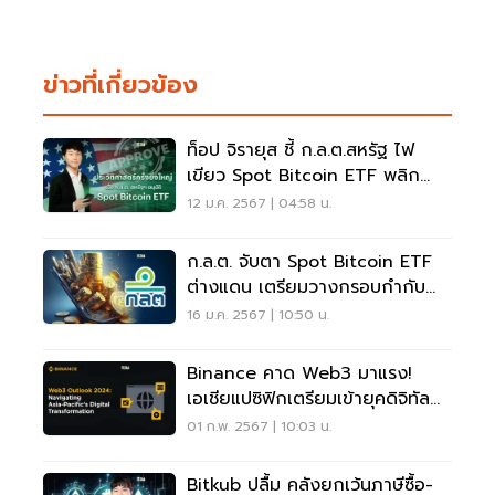
ข่าวที่เกี่ยวข้อง
ท็อป จิรายุส ชี้ ก.ล.ต.สหรัฐ ไฟ
เขียว Spot Bitcoin ETF พลิก
ประวัติศาสตร์ Bitcoin
12 ม.ค. 2567 | 04:58 น.
ก.ล.ต. จับตา Spot Bitcoin ETF
ต่างแดน เตรียมวางกรอบกำกับ
ดูแลในอนาคต
16 ม.ค. 2567 | 10:50 น.
Binance คาด Web3 มาแรง!
เอเชียแปซิฟิกเตรียมเข้ายุคดิจิทัล
เต็มตัว
01 ก.พ. 2567 | 10:03 น.
Bitkub ปลื้ม คลังยกเว้นภาษีซื้อ-