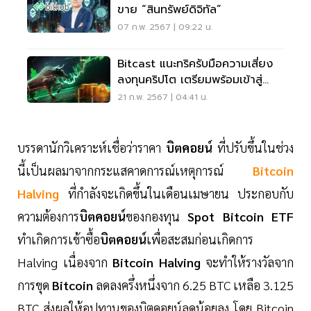
ขาย “สินทรัพย์ดิจิทัล”
07 ก.พ. 2567 | 09:22 น.
Bitcast แนะทริครับมือความเสี่ยง
ลงทุนคริปโต เตรียมพร้อมเข้าสู่
ตลาดกระทิง
21 ก.พ. 2567 | 04:41 น.
บรรดานักวิเคราะห์เชื่อว่าราคา
บิตคอยน์
ที่ปรับขึ้นในช่วง
นี้เป็นผลมาจากกระแสคาดการณ์เหตุการณ์
Bitcoin
Halving
ที่กำลังจะเกิดขึ้นในเดือนเมษายน ประกอบกับ
ความต้องการ
บิตคอยน์
ของกองทุน
Spot Bitcoin ETF
ทำเกิดการเข้าซื้อ
บิตคอยน์
เพื่อสะสมก่อนเกิดการ
Halving เนื่องจาก
Bitcoin Halving
จะทำให้รางวัลจาก
การขุด
Bitcoin
ลดลงครึ่งหนึ่งจาก 6.25 BTC เหลือ 3.125
BTC ส่งผลให้อุปทานของบิตคอยน์ลดน้อยลง โดย Bitcoin