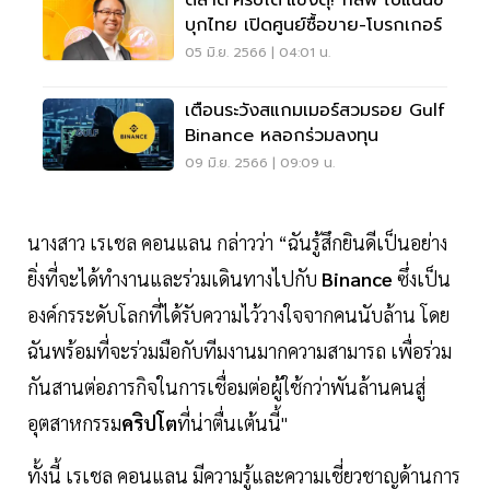
ตลาด‘คริปโต’แข่งดุ! กัลฟ์ ไบแนนซ์
บุกไทย เปิดศูนย์ซื้อขาย-โบรกเกอร์
05 มิ.ย. 2566 | 04:01 น.
เตือนระวังสแกมเมอร์สวมรอย Gulf
Binance หลอกร่วมลงทุน
09 มิ.ย. 2566 | 09:09 น.
นางสาว เรเชล คอนแลน กล่าวว่า “ฉันรู้สึกยินดีเป็นอย่าง
ยิ่งที่จะได้ทำงานและร่วมเดินทางไปกับ
Binance
ซึ่งเป็น
องค์กรระดับโลกที่ได้รับความไว้วางใจจากคนนับล้าน โดย
ฉันพร้อมที่จะร่วมมือกับทีมงานมากความสามารถ เพื่อร่วม
กันสานต่อภารกิจในการเชื่อมต่อผู้ใช้กว่าพันล้านคนสู่
อุตสาหกรรม
คริปโต
ที่น่าตื่นเต้นนี้"
ทั้งนี้ เรเชล คอนแลน มีความรู้และความเชี่ยวชาญด้านการ