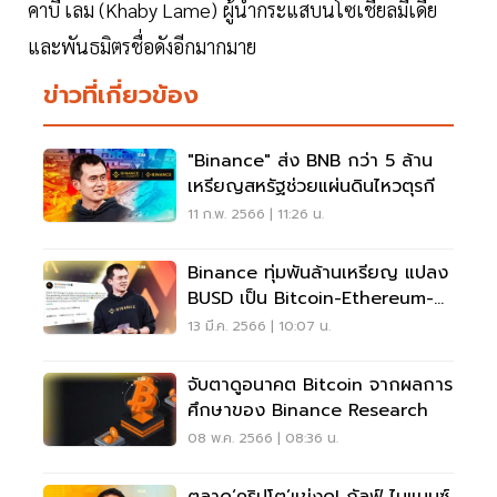
คาบี เลม (Khaby Lame) ผู้นำกระแสบนโซเชียลมีเดีย
และพันธมิตรชื่อดังอีกมากมาย
ข่าวที่เกี่ยวข้อง
"Binance" ส่ง BNB กว่า 5 ล้าน
เหรียญสหรัฐช่วยแผ่นดินไหวตุรกี
11 ก.พ. 2566 | 11:26 น.
Binance ทุ่มพันล้านเหรียญ แปลง
BUSD เป็น Bitcoin-Ethereum-
BNB
13 มี.ค. 2566 | 10:07 น.
จับตาดูอนาคต Bitcoin จากผลการ
ศึกษาของ Binance Research
08 พ.ค. 2566 | 08:36 น.