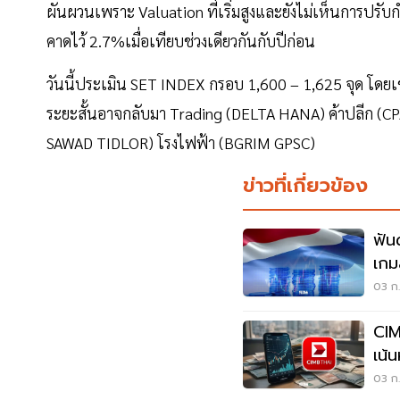
ผันผวนเพราะ Valuation ที่เริ่มสูงและยังไม่เห็นการปรับก
คาดไว้ 2.7%เมื่อเทียบช่วงเดียวกันกับปีก่อน
วันนี้ประเมิน SET INDEX กรอบ 1,600 – 1,625 จุด โดยเ
ระยะสั้นอาจกลับมา Trading (DELTA HANA) ค้าปลีก 
SAWAD TIDLOR) โรงไฟฟ้า (BGRIM GPSC)
ข่าวที่เกี่ยวข้อง
ฟัน
เกม
แกร
03 ก.
CIM
เน้
03 ก.