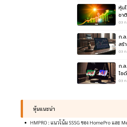
หุ้
ชาติ
เหน
03 ก.
ก.ล
สร้
แบน
03 ก.
ก.ล
ไซด
ล้า
03 ก.
หุ้นแนะนำ
HMPRO : แนวโน้ม SSSG ของ HomePro และ Mega