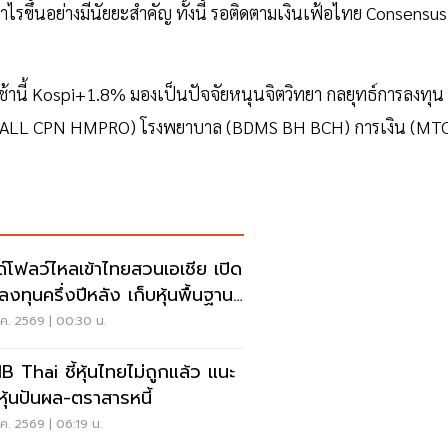
ำไรขึ้นอย่างมีนัยยะสำคัญ ทั้งนี้ รอติดตามเงินเฟ้อไทย Consensus
ช้านี้ Kospi+1.8% มองเป็นปัจจัยหนุนจิตวิทยา กลยุทธ์การลงทุน
(CPALL CPN HMPRO) โรงพยาบาล (BDMS BH BCH) การเงิน (MT
ด์โฟลว์ไหลเข้าไทยสวนเอเชีย เปิด
ลงทุนครึ่งปีหลัง เก็บหุ้นพื้นฐาน
่ง
ค. 2569 | 00:30 น.
B Thai ชี้หุ้นไทยไม่ถูกแล้ว แนะ
นหุ้นปันผล-ตราสารหนี้
ค. 2569 | 06:19 น.