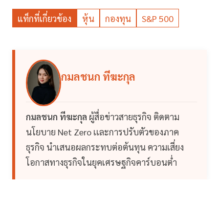
แท็กที่เกี่ยวข้อง
หุ้น
กองทุน
S&P 500
กมลชนก ทีฆะกุล
กมลชนก ทีฆะกุล
ผู้สื่อข่าวสายธุรกิจ ติดตาม
นโยบาย Net Zero เเละการปรับตัวของภาค
ธุรกิจ นำเสนอผลกระทบต่อต้นทุน ความเสี่ยง
โอกาสทางธุรกิจในยุคเศรษฐกิจคาร์บอนต่ำ