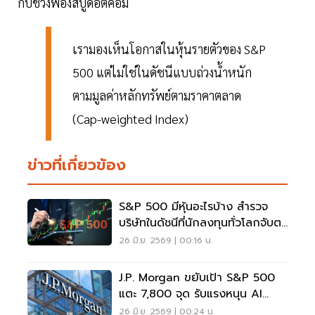
กับช่วงฟองสบู่ดอตคอม
เรามองเห็นโอกาสในหุ้นรายตัวของ S&P
500 แต่ไม่ใช่ในดัชนีแบบถ่วงน้ำหนัก
ตามมูลค่าหลักทรัพย์ตามราคาตลาด
(Cap-weighted Index)
ข่าวที่เกี่ยวข้อง
S&P 500 มีหุ้นอะไรบ้าง สำรวจ
บริษัทในดัชนีที่นักลงทุนทั่วโลกจับตา
ปี 2569
26 มิ.ย. 2569 | 00:16 น.
J.P. Morgan ขยับเป้า S&P 500
แตะ 7,800 จุด รับแรงหนุน AI
จับตาเฟดกดดันตลาด
26 มิ.ย. 2569 | 00:24 น.