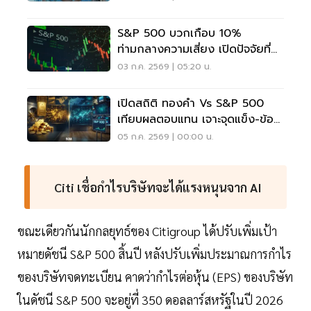
S&P 500 บวกเกือบ 10%
ท่ามกลางความเสี่ยง เปิดปัจจัยที่
ตลาดจับตา
03 ก.ค. 2569 | 05:20 น.
เปิดสถิติ ทองคำ Vs S&P 500
เทียบผลตอบแทน เจาะจุดแข็ง-ข้อ
จำกัด
05 ก.ค. 2569 | 00:00 น.
Citi เชื่อกำไรบริษัทจะได้แรงหนุนจาก AI
ขณะเดียวกันนักกลยุทธ์ของ Citigroup ได้ปรับเพิ่มเป้า
หมายดัชนี S&P 500 สิ้นปี หลังปรับเพิ่มประมาณการกำไร
ของบริษัทจดทะเบียน คาดว่ากำไรต่อหุ้น (EPS) ของบริษัท
ในดัชนี S&P 500 จะอยู่ที่ 350 ดอลลาร์สหรัฐในปี 2026