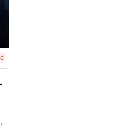
-
 น.