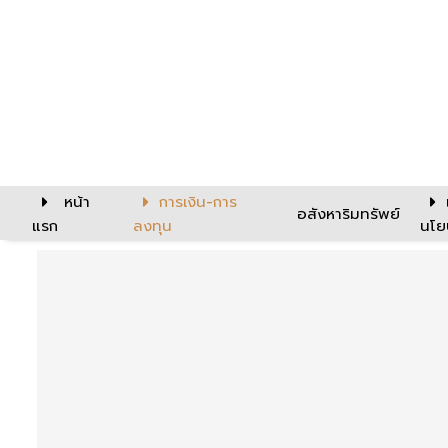
หน้า
การเงิน-การ
อสังหาริมทรัพย์
แรก
ลงทุน
นโย