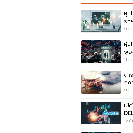
หุ้
รกฯ
ลงต
11 มิ
หุ้
พุ่
แบง
11 มิ
ต่า
กดด
หุ้นน
11 มิ
เปิ
DEL
ล้า
12 มิ