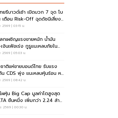
นไทยรีบาวด์เช้า เปิดบวก 7 จุด โบ
 เตือน Risk-Off ฉุดดัชนีเสี่ยง
่อ
.ย. 2569 | 03:15 น.
นโลกเผชิญแรงขายหนัก น้ำมัน
ง-เงินเฟ้อเร่ง กูรูแนะหลบภัยใน
ก์ พลังงาน ค้าปลีก
.ย. 2569 | 05:03 น.
งชาติแห่ขายบอนด์ไทย รับแรง
ัน CDS พุ่ง แนะหลบหุ้นร้อน หา
ิ่ง
.ย. 2569 | 08:42 น.
ดโผหุ้น Big Cap มูลค่าโตสูงสุด
TA ยืนหนึ่ง เพิ่มกว่า 2.24 ล้าน
น
.ย. 2569 | 00:30 น.