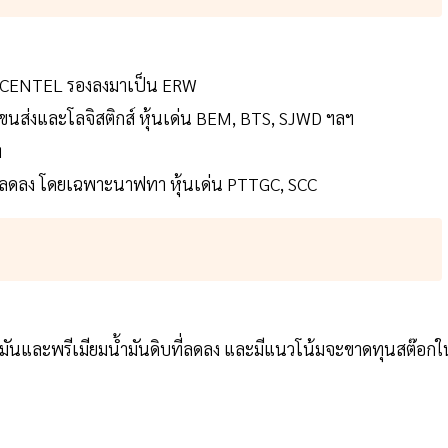
T, CENTEL รองลงมาเป็น ERW
่มขนส่งและโลจิสติกส์ หุ้นเด่น BEM, BTS, SJWD ฯลฯ
ฯ
ุดิบลดลง โดยเฉพาะนาฟทา หุ้นเด่น PTTGC, SCC
้ำมันและพรีเมียมน้ำมันดิบที่ลดลง และมีแนวโน้มจะขาดทุนสต๊อกใ