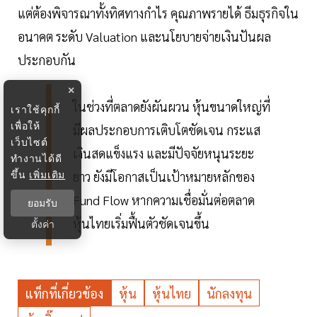
แต่ต้องพิจารณาทั้งทิศทางกำไร คุณภาพรายได้ ธีมธุรกิจใน
อนาคต ระดับ Valuation และนโยบายจ่ายเงินปันผล
ประกอบกัน
×
ในช่วงที่ตลาดยังผันผวน หุ้นขนาดใหญ่ที่
เราใช้คุกกี้
เพื่อให้
มีผลประกอบการเติบโตชัดเจน กระแส
เว็บไซต์
เงินสดแข็งแรง และมีปัจจัยหนุนระยะ
ทำงานได้ดี
ขึ้น
เพิ่มเติม
ยาว ยังมีโอกาสเป็นเป้าหมายหลักของ
Fund Flow หากความเชื่อมั่นต่อตลาด
ยอมรับ
หุ้นไทยเริ่มฟื้นตัวชัดเจนขึ้น
ตั้งค่า
แท็กที่เกี่ยวข้อง
หุ้น
หุ้นไทย
นักลงทุน