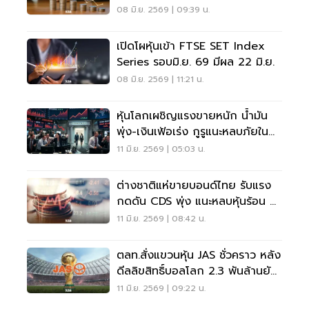
2569
08 มิ.ย. 2569 | 09:39 น.
เปิดโผหุ้นเข้า FTSE SET Index
Series รอบมิ.ย. 69 มีผล 22 มิ.ย.
08 มิ.ย. 2569 | 11:21 น.
หุ้นโลกเผชิญแรงขายหนัก น้ำมัน
พุ่ง-เงินเฟ้อเร่ง กูรูแนะหลบภัยใน
แบงก์ พลังงาน ค้าปลีก
11 มิ.ย. 2569 | 05:03 น.
ต่างชาติแห่ขายบอนด์ไทย รับแรง
กดดัน CDS พุ่ง แนะหลบหุ้นร้อน หา
หุ้นนิ่ง
11 มิ.ย. 2569 | 08:42 น.
ตลท.สั่งแขวนหุ้น JAS ชั่วคราว หลัง
ดีลลิขสิทธิ์บอลโลก 2.3 พันล้านยัง
ไม่แจ้งตลาด
11 มิ.ย. 2569 | 09:22 น.