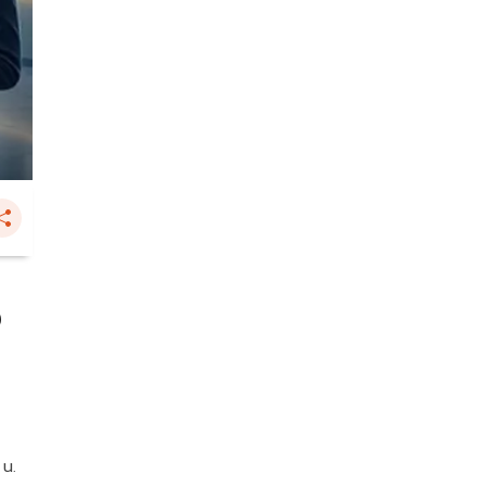
ง
 น.