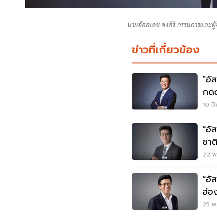
นายอัสสเดช คงสิริ กรรมการและผู
ข่าวที่เกี่ยวข้อง
"อั
กดด
Cir
10 มี
“อั
ชาต
โรด
22 พ.
“อั
ฮ่อ
Dat
25 พ.