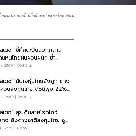
้จัดการ ตลาดหลักทรัพย์แห่งประเทศไทย (ตลท.)
สสเดช" ชี้ศึกตะวันออกกลาง
ันหุ้นไทยผันผวนผนัก ย้ำ
cuit Breaker ยังคุมได้
.ค. 2569 | 00:30 น.
สสเดช” มั่นใจหุ้นไทยยังถูก ต่าง
ิหวนลงทุนไทย ดัชนีพุ่ง 22%
โชว์ยุโรปคึกคัก
ค. 2569 | 05:30 น.
สสเดช” ลุยเดินสายโรดโชว์
งกง ดึงต่างชาติลงทุนไทย ชู
a Center-AI-EV จุดขายใหม่
ค. 2569 | 08:55 น.