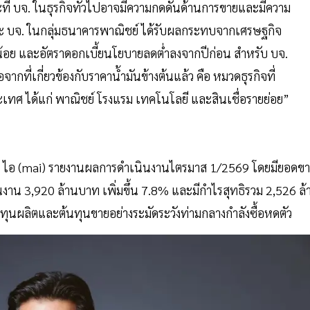
ะที่ บจ. ในธุรกิจทั่วไปอาจมีความกดดันด้านการขายและมีความ
ะ บจ. ในกลุ่มธนาคารพาณิชย์ ได้รับผลกระทบจากเศรษฐกิจ
น้อย และอัตราดอกเบี้ยนโยบายลดต่ำลงจากปีก่อน สำหรับ บจ.
กที่เกี่ยวข้องกับราคาน้ำมันข้างต้นแล้ว คือ หมวดธุรกิจที่
ระเทศ ได้แก่ พาณิชย์ โรงแรม เทคโนโลยี และสินเชื่อรายย่อย”
เอ ไอ (mai) รายงานผลการดำเนินงานไตรมาส 1/2569 โดยมียอดข
งาน 3,920 ล้านบาท เพิ่มขึ้น 7.8% และมีกำไรสุทธิรวม 2,526 ล้
นทุนผลิตและต้นทุนขายอย่างระมัดระวังท่ามกลางกำลังซื้อหดตัว