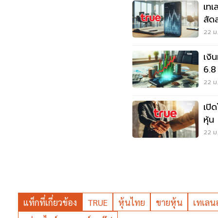
เทเ
สัด
ของ
22 ม.
เงิน
6.8 
แบง
22 ม.
เปิด
หุ้
22 ม.
แท็กที่เกี่ยวข้อง
TRUE
หุ้นไทย
ขายหุ้น
เทเลนอ