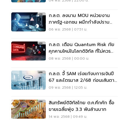
04 พ.ย. 2568 | 22:00 น.
ก.ล.ต. ลงนาม MOU หน่วยงาน
ภาครัฐ-เอกชน ผนึกกำลังปราบ
อาชญากรรมไซเบอร์
06 พ.ย. 2568 | 07:51 น.
ก.ล.ต. เตือน Quantum Risk ภัย
คุกคามใหม่ในโลกดิจิทัล ที่ไม่ควร
มองข้าม
08 พ.ย. 2568 | 00:00 น.
ก.ล.ต. จี้ SAM เร่งแก้งบการเงินปี
67 และไตรมาส 2/68 ก่อนเส้นตาย
8 ธ.ค. นี้
09 พ.ย. 2568 | 12:05 น.
สินทรัพย์ดิจิทัลไทย ต.ค.คึกคัก ซื้อ
ขายเฉลี่ยพุ่ง 3.3 พันล้านบาท
14 พ.ย. 2568 | 09:49 น.