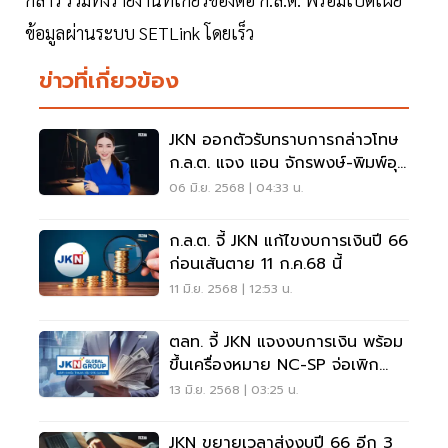
ข้อมูลผ่านระบบ SETLink โดยเร็ว
ข่าวที่เกี่ยวข้อง
JKN ออกตัวรับทราบการกล่าวโทษ
ก.ล.ต. แจง แอน จักรพงษ์-พิมพ์อุ
มา ลาออกแล้ว
06 มิ.ย. 2568 | 04:33 น.
ก.ล.ต. จี้ JKN แก้ไขงบการเงินปี 66
ก่อนเส้นตาย 11 ก.ค.68 นี้
11 มิ.ย. 2568 | 12:53 น.
ตลท. จี้ JKN แจงงบการเงิน พร้อม
ขึ้นเครื่องหมาย NC-SP จ่อเพิก
ถอนหุ้น
13 มิ.ย. 2568 | 03:25 น.
JKN ขยายเวลาส่งงบปี 66 อีก 3