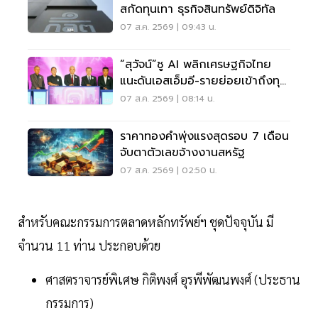
สกัดทุนเทา ธุรกิจสินทรัพย์ดิจิทัล
07 ส.ค. 2569 | 09:43 น.
“สุวัจน์”ชู AI พลิกเศรษฐกิจไทย
แนะดันเอสเอ็มอี-รายย่อยเข้าถึงทุน
ฝ่าวิกฤต
07 ส.ค. 2569 | 08:14 น.
ราคาทองคำพุ่งแรงสุดรอบ 7 เดือน
จับตาตัวเลขจ้างงานสหรัฐ
07 ส.ค. 2569 | 02:50 น.
สำหรับคณะกรรมการตลาดหลักทรัพย์ฯ ชุดปัจจุบัน มี
จำนวน 11 ท่าน ประกอบด้วย
ศาสตราจารย์พิเศษ กิติพงศ์ อุรพีพัฒนพงศ์ (ประธาน
กรรมการ)