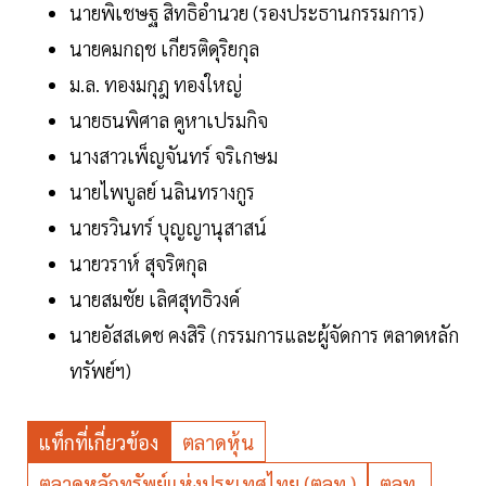
นายพิเชษฐ สิทธิอำนวย (รองประธานกรรมการ)
นายคมกฤช เกียรติดุริยกุล
ม.ล. ทองมกุฎ ทองใหญ่
นายธนพิศาล คูหาเปรมกิจ
นางสาวเพ็ญจันทร์ จริเกษม
นายไพบูลย์ นลินทรางกูร
นายรวินทร์ บุญญานุสาสน์
นายวราห์ สุจริตกุล
นายสมชัย เลิศสุทธิวงค์
นายอัสสเดช คงสิริ (กรรมการและผู้จัดการ ตลาดหลัก
ทรัพย์ฯ)
แท็กที่เกี่ยวข้อง
ตลาดหุ้น
ตลาดหลักทรัพย์แห่งประเทศไทย (ตลท.)
ตลท.