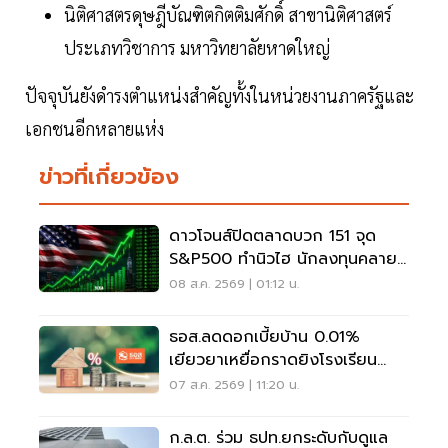
นิติศาสตรดุษฎีบัณฑิตกิตติมศักดิ์ สาขานิติศาสตร์
ประเภทวิชาการ มหาวิทยาลัยหาดใหญ่
ปัจจุบันยังดำรงตำแหน่งสำคัญทั้งในหน่วยงานภาครัฐและ
เอกชนอีกหลายแห่ง
ข่าวที่เกี่ยวข้อง
ดาวโจนส์ปิดตลาดบวก 151 จุด
S&P500 ทำนิวไฮ นักลงทุนคลาย
กังวลเฟดขึ้นดอกเบี้ย
08 ส.ค. 2569 | 01:12 น.
ธอส.ลดดอกเบี้ยบ้าน 0.01%
เยียวยาเหยื่อกราดยิงโรงเรียน
จ.นนทบุรี
07 ส.ค. 2569 | 11:20 น.
ก.ล.ต. ร่วม ธปท.ยกระดับกับดูแล