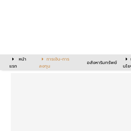
หน้า
การเงิน-การ
อสังหาริมทรัพย์
แรก
ลงทุน
นโย