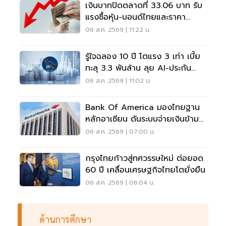
เงินบาทปิดตลาดที่ 33.06 บาท รับ
แรงซื้อหุ้น-บอนด์ไทยและราคา
ทองคำพุ่ง
06 ส.ค. 2569 | 11:22 น.
รู้ใจฉลอง 10 ปี โตแรง 3 เท่า เบี้ย
ทะลุ 3.3 พันล้าน ลุย AI-ประกัน
สุขภาพ
06 ส.ค. 2569 | 11:02 น.
Bank Of America มองไทยฐาน
หลักอาเซียน ดันระบบจ่ายเงินข้าม
พรมแดนเรียลไทม์
06 ส.ค. 2569 | 07:00 น.
กรุงไทยก้าวสู่ทศวรรษใหม่ ต่อยอด
60 ปี เคลื่อนเศรษฐกิจไทยโตยั่งยืน
06 ส.ค. 2569 | 06:04 น.
ด้านการศึกษา