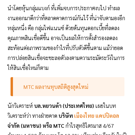
นำโดยหุ้นกลุ่มแบงก์ ที่เพิ่มจบการประกาศงบไป ทำผล
งานออกมาดีกว่าที่ตลาดคาดการณ์กันไว้ ที่น่าจับตามองอีก
หลุ่มหนึ่ง คือ กลุ่มไฟแนนซ์ ด้วยต้นทุนดอกเบี้ยที่ลดลง
คุณภาพสินเชื่อดีขึ้น อาจเป็นผลให้การตั้งสำรองลดลง
สะท้อนต่อภาพรวมของกำไรที่ปรับตัวดีขึ้นตาม แม้ว่ายอด
การปล่อยสินเชื่อจะชะลอตัวลงตามความระมัดระวังในการ
ให้สินเชื่อใหม่ก็ตาม
MTC ผลงานทุบสถิติสูงสุดใหม่
นักวิเคราะห์
บล.หยวนต้า (ประเทศไทย)
เผยในบท
วิเคราะห์ว่า ทางฝ่ายคาด
บริษัท
เมืองไทย แคปปิตอล
จำกัด (มหาชน) หรือ MTC
กำไรสุทธิไตรมาส 4/67