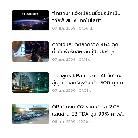
"ไทยคม" แจ้งเปลี่ยนชื่อบริษัทเป็น
"กัลฟ์ สเปซ เทคโนโลยี"
07 ส.ค. 2569 | 01:56 น.
ดาวโจนส์ปิดตลาดร่วง 464 จุด
น้ำมันพุ่งรับอิหร่านขู่ปิดฮอร์มุซ
จับตาเฟดขึ้นดอกเบี้ย
07 ส.ค. 2569 | 01:11 น.
ถอดสูตร KBank จาก AI จับโกง
สู่ยุทธศาสตร์ธุรกิจ ดัน 500 ยูสเคส
ใช้จริง
07 ส.ค. 2569 | 01:01 น.
OR เปิดงบ Q2 รายได้ทะลุ 2.05
แสนล้าน EBITDA วูบ 99% คาเฟ่อ
เมซอนขายนิวไฮ 117 ล้านแก้ว
06 ส.ค. 2569 | 12:56 น.