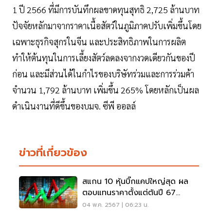
1 ปี 2566 ที่มีการบันทึกผลขาดทุนสุทธิ 2,725 ล้านบาท
ปัจจัยหลักมาจากราคาเนื้อสัตว์ในภูมิภาคปรับเพิ่มขึ้นโดย
เฉพาะธุรกิจสุกรในจีน และประสิทธิภาพในการผลิต
ทำให้ต้นทุนในการเลี้ยงสัตว์ลดลงจากงวดเดียวกันของปี
ก่อน และมีส่วนได้ในกำไรของบริษัทร่วมและการร่วมค้า
จำนวน 1,792 ล้านบาท เพิ่มขึ้น 265% โดยหลักเป็นผล
ดำเนินงานที่ดีขึ้นของบมจ. ซีพี ออลล์
ข่าวที่เกี่ยวข้อง
สแกน 10 หุ้นบิ๊กแคปใหญ่สุด ผล
ตอบแทนราคาตั้งแต่ต้นปี 67
ใคร"ดิ่ง-พุ่ง"แรงสุด
04 พ.ค. 2567 | 06:23 น.