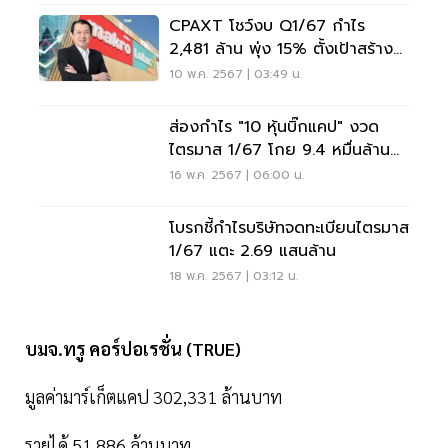
CPAXT โชว์งบ Q1/67 กำไร
2,481 ล้าน พุ่ง 15% ตั้งเป้าสร้าง
รายได้โตทุกช่องทาง
10 พ.ค. 2567 | 03:49 น.
ส่องกำไร "10 หุ้นบิ๊กแคป" งวด
ไตรมาส 1/67 โกย 9.4 หมื่นล้าน
บาท
16 พ.ค. 2567 | 06:00 น.
โบรกชี้กำไรบริษัทจดทะเบียนไตรมาส
1/67 แตะ 2.69 แสนล้าน
18 พ.ค. 2567 | 03:12 น.
บมจ.ทรู คอร์ปอเรชั่น (TRUE)
มูลค่ามาร์เก็ตแคป 302,331 ล้านบาท
รายได้ 51,886 ล้านบาท