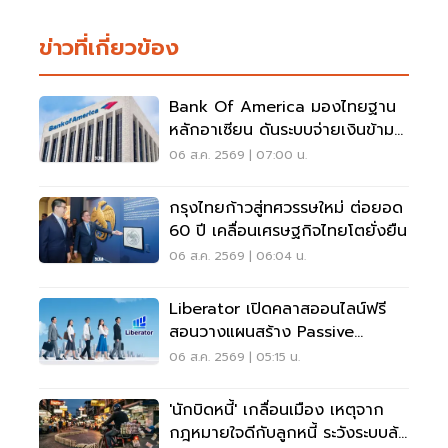
ข่าวที่เกี่ยวข้อง
Bank Of America มองไทยฐาน
หลักอาเซียน ดันระบบจ่ายเงินข้าม
พรมแดนเรียลไทม์
06 ส.ค. 2569 | 07:00 น.
กรุงไทยก้าวสู่ทศวรรษใหม่ ต่อยอด
60 ปี เคลื่อนเศรษฐกิจไทยโตยั่งยืน
06 ส.ค. 2569 | 06:04 น.
Liberator เปิดคลาสออนไลน์ฟรี
สอนวางแผนสร้าง Passive
Income
06 ส.ค. 2569 | 05:15 น.
'นักบิดหนี้' เกลื่อนเมือง เหตุจาก
กฎหมายใจดีกับลูกหนี้ ระวังระบบล้ม