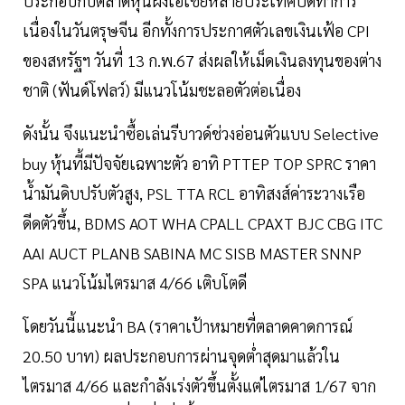
ประกอบกับตลาดหุ้นฝั่งเอเชียหลายประเทศปิดทำการ
เนื่องในวันตรุษจีน อีกทั้งการประกาศตัวเลขเงินเฟ้อ CPI
ของสหรัฐฯ วันที่ 13 ก.พ.67 ส่งผลให้เม็ดเงินลงทุนของต่าง
ชาติ (ฟันด์โฟลว์) มีแนวโน้มชะลอตัวต่อเนื่อง
ดังนั้น จึงแนะนำซื้อเล่นรีบาวด์ช่วงอ่อนตัวแบบ Selective
buy หุ้นที้มีปัจจัยเฉพาะตัว อาทิ PTTEP TOP SPRC ราคา
น้ำมันดิบปรับตัวสูง, PSL TTA RCL อาทิสงส์ค่าระวางเรือ
ดีดตัวขึ้น, BDMS AOT WHA CPALL CPAXT BJC CBG ITC
AAI AUCT PLANB SABINA MC SISB MASTER SNNP
SPA แนวโน้มไตรมาส 4/66 เติบโตดี
โดยวันนี้แนะนำ BA (ราคาเป้าหมายที่ตลาดคาดการณ์
20.50 บาท) ผลประกอบการผ่านจุดต่ำสุดมาแล้วใน
ไตรมาส 4/66 และกำลังเร่งตัวขึ้นตั้งแต่ไตรมาส 1/67 จาก