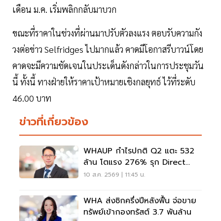
เดือน ม.ค. เริ่มพลิกกลับมาบวก
ขณะที่ราคาในช่วงที่ผ่านมาปรับตัวลงแรง ตอบรับความกัง
วงต่อข่าว Selfridges ไปมากแล้ว คาดมีโอกาสรีบาวน์โดย
คาดจะมีความชัดเจนในประเด็นดังกล่าวในการประชุมวัน
นี้ ทั้งนี้ ทางฝ่ายให้ราคาเป้าหมายเชิงกลยุทธ์ ไว้ที่ระดับ
46.00 บาท
ข่าวที่เกี่ยวข้อง
WHAUP กำไรปกติ Q2 แตะ 532
ล้าน โตแรง 276% รุก Direct
PPA รับตลาด 2,000 เมกฯ
10 ส.ค. 2569 | 11:45 น.
WHA ส่งซิกครึ่งปีหลังฟื้น จ่อขาย
ทรัพย์เข้ากองทรัสต์ 3.7 พันล้าน