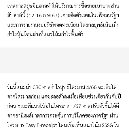
เทศกาลตรุษจีนอาจทำให้ปริมาณการซื้อขายเบาบาง ส่วน
สัปดาห์นี้ (12-16 ก.พ.67) เกาะติดตัวเลขเงินเฟ้อสหรัฐฯ
และการรายงานงบบริษัทจดทะเบียน โดยกลยุทธ์เน้นเก็ง
กำไรหุ้นโซนล่างที่แนวโน้มกำไรฟื้นตัว
วันนี้แนะนำ CRC คาดกำไรสุทธิไตรมาส 4/66 จะเติบโต
จากไตรมาสก่อน แต่ชะลอตัวลงเมื่อเทียบช่วงเดียวกันกับปี
ก่อน ขณะที่แนวโน้มในไตรมาส 1/67 คาดปรับตัวขึ้นได้ดี
จากอานิสงส์มาตรการกระตุ้นการบริโภคของภาครัฐฯ ผ่าน
โครงการ Easy E-receipt โดนเริ่มเห็นแนวโน้ม SSSG ใน